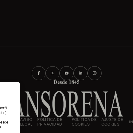
erfil
das).
IONES
AVISO
POLÍTICA DE
POLÍTICA DE
AJUSTE DE
I
 desde
LES
LEGAL
PRIVACIDAD
COOKIES
COOKIES
.