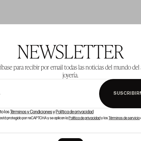
TE 2
LOTE 3
NEWSLETTER
íbase para recibir por email todas las noticias del mundo del 
joyería.
SUSCRIBIR
L
to los
Términos y Condiciones
y
Política de privacidad
o está protegido por reCAPTCHA y se aplican la
Política de privacidad
y los
Términos de servicio