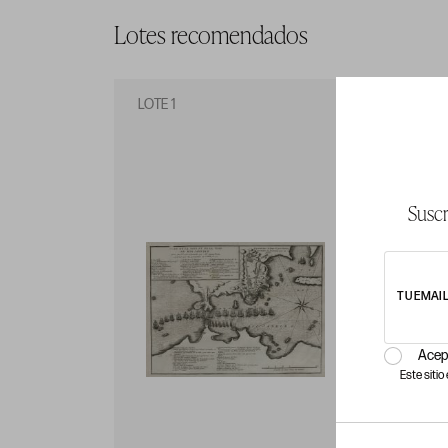
Lotes recomendados
LOTE 1
LO
Suscr
TU EMAI
Acep
Este siti