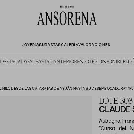
JOYERÍA
SUBASTAS
GALERÍA
VALORACIONES
 DESTACADAS
SUBASTAS ANTERIORES
LOTES DISPONIBLES
C
L NILO DESDE LAS CATARATAS DE ASUÁN HASTA SU DESEMBOCADURA", 17
LOTE 503
CLAUDE 
Aubagne, Franci
"Curso del N