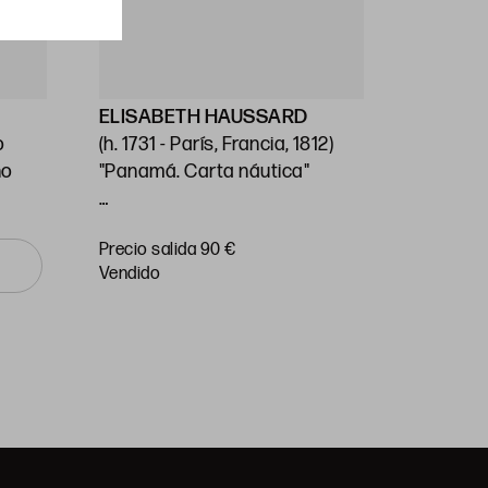
ELISABETH HAUSSARD
GEORG
o
(h. 1731 - París, Francia, 1812)
Stafford
no
"Panamá. Carta náutica"
(1697) / 
Unido (1
14 x 26 cm
"Carta n
Precio salida 90 €
Precio sa
o Mar Pa
vendido
vendido
Huella: 
89 cm