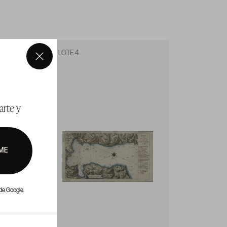
LOTE 4
LOTE 5
×
arte y
ME
de Google.