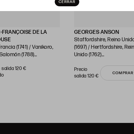
CERRAR
-FRANÇOISE DE LA
GEORGES ANSON
OUSE
Staffordshire, Reino Unid
ncia (1741) / Vanikoro,
(1697) / Hertfordshire, Rei
 Salomón (1788)
Unido (1762)
 Cartas del Océano
"Chile"
 salida 120 €
ico y sus islas"
Huella: 21,5 x 38 cm c/u
Precio
COMPRAR
do
salida 120 €
: 54 x 74 cm