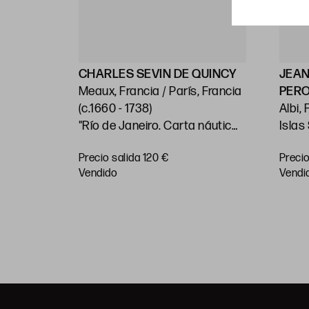
ELLIN
CHARLES SEVIN DE QUINCY
JEAN
Meaux, Francia / París, Francia
PER
)
(c.1660 - 1738)
Albi, Fra
"Río de Janeiro. Carta náutica"
Islas
 costas
"Dos
Precio salida 120 €
Precio
 en las
Huella: 21 x 28 cm; papel: 25,5 x
Pacíf
RAR
vendido
vendi
Sur"
38,5 cm
papel