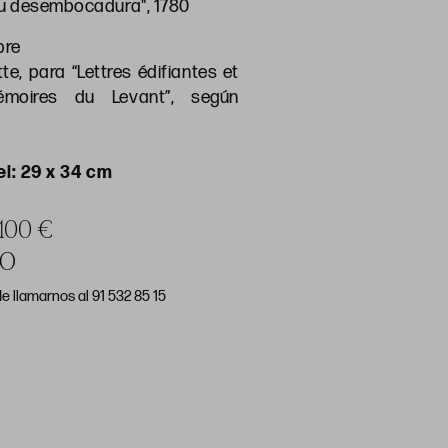
u desembocadura", 1780
bre
e, para “Lettres édifiantes et
émoires du Levant”, según
l: 29 x 34 cm
 100 €
DO
e llamarnos al 91 532 85 15