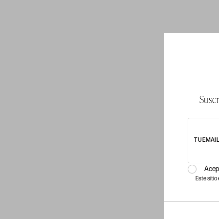
Suscr
TU EMAI
Acep
Este siti