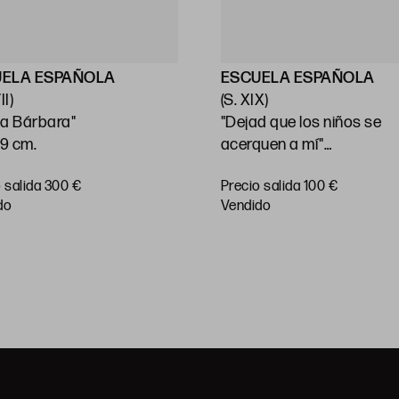
UELA ESPAÑOLA
ESCUELA ESPAÑOLA
II)
(S. XIX)
a Bárbara"
"Dejad que los niños se
59 cm.
acerquen a mí"
41 x 32,5 cm
 salida 300 €
Precio salida 100 €
do
vendido