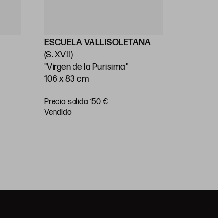
ESCUELA VALLISOLETANA
ESCUEL
(S. XVII)
(S. XVII)
"Virgen de la Purisima"
"Virgen 
106 x 83 cm
22,5 x 17
Precio salida 150 €
Precio
vendido
salida 15