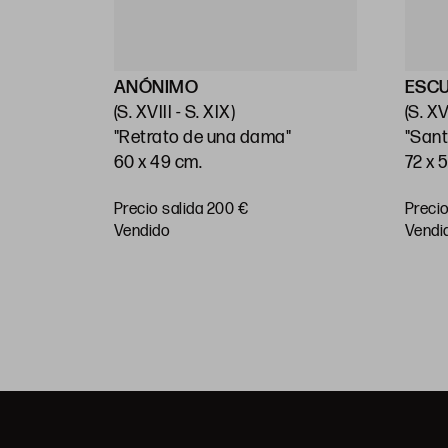
ANÓNIMO
ESC
(S. XVIII - S. XIX)
(S. XV
"Retrato de una dama"
"Sant
60 x 49 cm.
72 x 
Precio salida 200 €
Precio
vendido
vendi