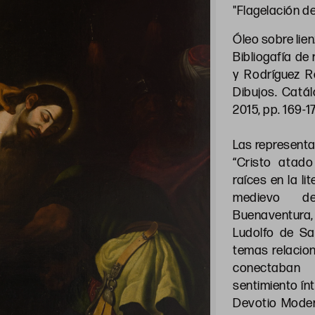
"Flagelación de
Óleo sobre lien
Bibliogafía de 
y Rodríguez Re
Dibujos. Catá
2015, pp. 169-1
Las representa
“Cristo atad
raíces en la li
medievo d
Buenaventura
Ludolfo de Sa
temas relacio
conectaban
sentimiento ín
Devotio Moder