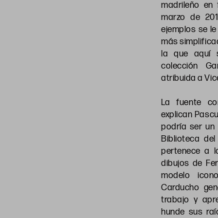
madrileño en 
marzo de 201
ejemplos se l
más simplifica
la que aquí 
colección Ga
atribuida a Vi
La fuente c
explican Pascu
podría ser un
Biblioteca de
pertenece a 
dibujos de Fe
modelo icon
Carducho gen
trabajo y apr
hunde sus raí