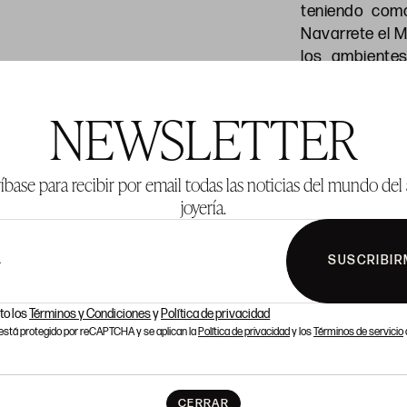
teniendo como
Navarrete el 
los ambientes
ocasión de co
que supuso e
NEWSLETTER
estas a las q
“Flagelación
Borgherini de 
íbase para recibir por email todas las noticias del mundo del 
Sebastiano de
joyería.
173 
SUSCRIBIR
L
Precio salida
to los
Términos y Condiciones
y
Política de privacidad
o está protegido por reCAPTCHA y se aplican la
Política de privacidad
y los
Términos de servicio
CERRAR