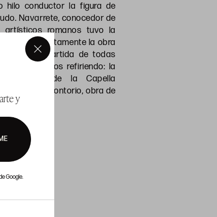
 hilo conductor la figura de
Mudo. Navarrete, conocedor de
 artísticos romanos tuvo la
ntemplar directamente la obra
l punto de partida de todas
×
ue nos estamos refiriendo: la
 de Cristo” de la Capella
San Pietro in Montorio, obra de
arte y
l Piombo.
x 135 cm.
ME
 11.000 €
de Google.