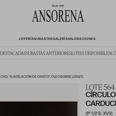
JOYERÍA
SUBASTAS
GALERÍA
VALORACIONES
 DESTACADAS
SUBASTAS ANTERIORES
LOTES DISPONIBLES
C
HO, "FLAGELACIÓN DE CRISTO", ÓLEO SOBRE LIENZO.
LOTE 564
CÍRCULO
CARDUC
(1ª 1/2 S. XVII)