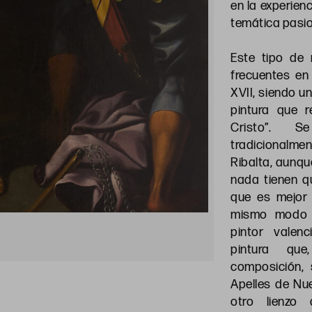
en la experienc
temática pasio
Este tipo de 
frecuentes en 
XVII, siendo u
pintura que r
Cristo”. S
tradicionalme
Ribalta, aunqu
nada tienen qu
que es mejor 
mismo modo t
pintor valen
pintura qu
composición, 
Apelles de Nue
otro lienzo