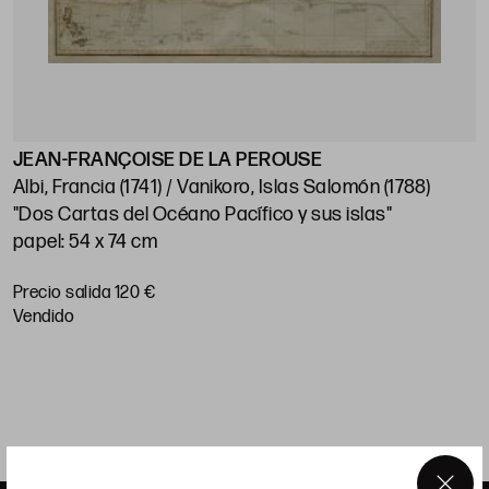
JEAN-FRANÇOISE DE LA PEROUSE
G
Albi, Francia (1741) / Vanikoro, Islas Salomón (1788)
S
"Dos Cartas del Océano Pacífico y sus islas"
U
papel: 54 x 74 cm
"
H
Precio salida 120 €
P
vendido