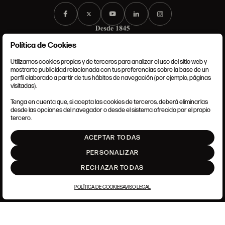
Política de Cookies
Utilizamos cookies propias y de terceros para analizar el uso del sitio web y
mostrarte publicidad relacionada con tus preferencias sobre la base de un
perfil elaborado a partir de tus hábitos de navegación (por ejemplo, páginas
CONDICIONES GENERALES
visitadas).
AVISO LEGAL
POLÍTICA DE PRIVACIDAD
Tenga en cuenta que, si acepta las cookies de terceros, deberá eliminarlas
POLÍTICA DE COOKIES
desde las opciones del navegador o desde el sistema ofrecido por el propio
AJUSTE DE COOKIES
tercero.
INTRANET
ACEPTAR TODAS
SUBIR
PERSONALIZAR
RECHAZAR TODAS
POLÍTICA DE COOKIES
AVISO LEGAL