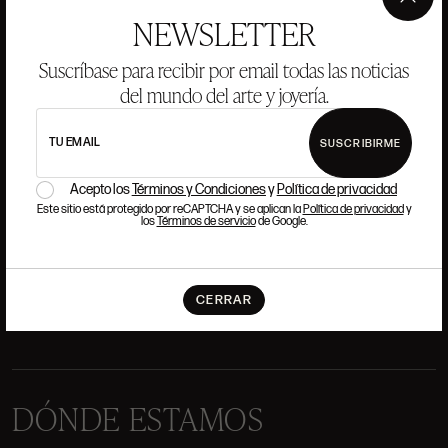
×
NEWSLETTER
Suscríbase para recibir por email todas las noticias
ANSORENA
del mundo del arte y joyería.
HISTORIA
ANSORENA
TU EMAIL
SUSCRIBIRME
EQUIPO
Acepto los
Términos y Condiciones
y
Política de privacidad
JOYERÍA
GALERÍA
Este sitio está protegido por reCAPTCHA y se aplican la
Política de privacidad
y
los
Términos de servicio
de Google.
SUBASTAS
VALORACIONES
PREGUNTAS FRECUENTES
CONTACTO
CERRAR
DÓNDE ESTAMOS