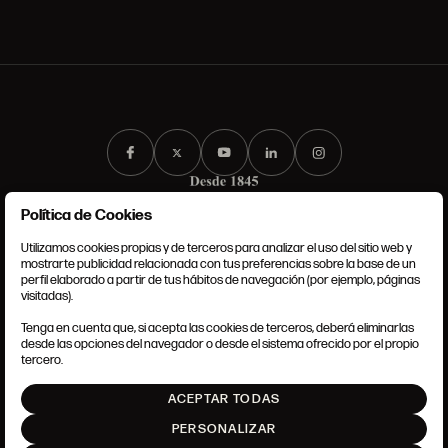
Política de Cookies
Utilizamos cookies propias y de terceros para analizar el uso del sitio web y
mostrarte publicidad relacionada con tus preferencias sobre la base de un
perfil elaborado a partir de tus hábitos de navegación (por ejemplo, páginas
CONDICIONES GENERALES
visitadas).
AVISO LEGAL
POLÍTICA DE PRIVACIDAD
Tenga en cuenta que, si acepta las cookies de terceros, deberá eliminarlas
POLÍTICA DE COOKIES
desde las opciones del navegador o desde el sistema ofrecido por el propio
AJUSTE DE COOKIES
tercero.
INTRANET
ACEPTAR TODAS
SUBIR
PERSONALIZAR