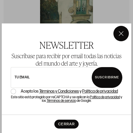
×
NEWSLETTER
Suscríbase para recibir por email todas las noticias
del mundo del arte y joyería.
TU EMAIL
SUSCRIBIRME
CARLOS SOBRINO
J
Pontevedra (1885 / 1978)
M
Acepto los
Términos y Condiciones
y
Política de privacidad
"Casa barroca, Pontevedra"
"
Este sitio está protegido por reCAPTCHA y se aplican la
Política de privacidad
y
los
Términos de servicio
de Google.
50 x 32 cm
5
Precio salida 1.200 €
P
vendido
CERRAR