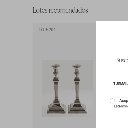
Lotes recomendados
LOTE 294
LO
Suscr
TU EMAI
Acep
Este siti