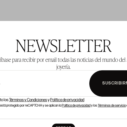
TE 304
LOTE 305
NEWSLETTER
íbase para recibir por email todas las noticias del mundo del 
joyería.
SUSCRIBIR
L
to los
Términos y Condiciones
y
Política de privacidad
o está protegido por reCAPTCHA y se aplican la
Política de privacidad
y los
Términos de servicio