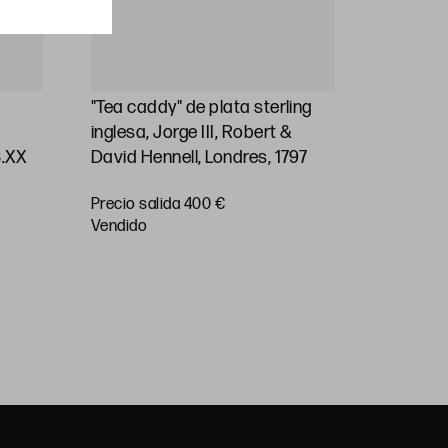
"Tea caddy" de plata sterling
Jarra de
inglesa, Jorge III, Robert &
plata ste
S.XX
David Hennell, Londres, 1797
1830
Precio salida 400 €
vendido
Precio sa
vendido