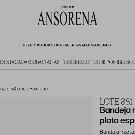
JOYERÍA
SUBASTAS
GALERÍA
VALORACIONES
 DESTACADAS
SUBASTAS ANTERIORES
LOTES DISPONIBLES
C
ESPAÑOLA, LEY 916, S. XX,
LOTE 881
Bandeja 
plata espa
Bandeja recta