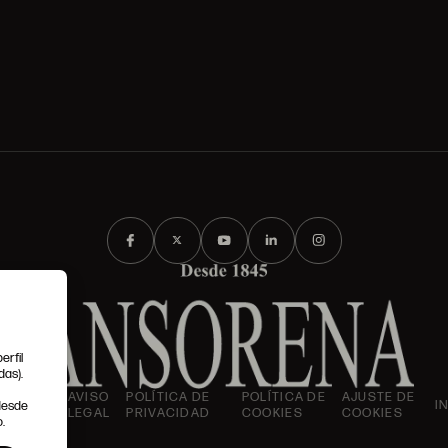
erfil
das).
IONES
AVISO
POLÍTICA DE
POLÍTICA DE
AJUSTE DE
I
 desde
LES
LEGAL
PRIVACIDAD
COOKIES
COOKIES
.