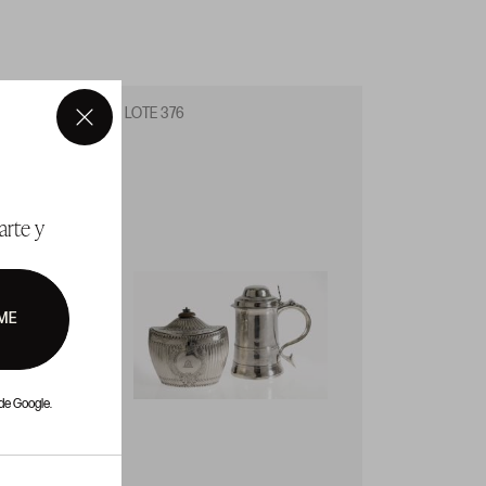
LOTE 376
LOTE 3
×
arte y
ME
de Google.