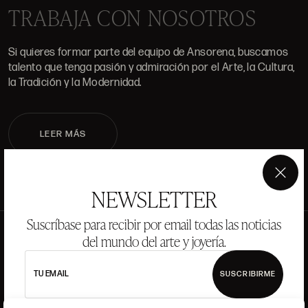
TRABAJA CON NOSOTROS
Si quieres formar parte del equipo de Ansorena, buscamos
talento que tenga pasión y admiración por el Arte, la Cultura,
la Tradición y la Modernidad.
LEER MÁS
×
NEWSLETTER
Suscríbase para recibir por email todas las noticias
del mundo del arte y joyería.
TU EMAIL
SUSCRIBIRME
Acepto los
Términos y Condiciones
y
Política de privacidad