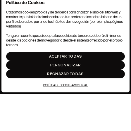
Política de Cookies
Este sitio está protegido por reCAPTCHA y se aplican la
Política de privacidad
y
los
Términos de servicio
de Google.
Utilizamos cookies propias y de terceros para analizar el uso del sitio web y
mostrarte publicidad relacionada con tus preferencias sobre la base de un
perfil elaborado a partir de tus hábitos de navegación (por ejemplo, páginas
CONDICIONES GENERALES
visitadas).
AVISO LEGAL
CERRAR
POLÍTICA DE PRIVACIDAD
Tenga en cuenta que, si acepta las cookies de terceros, deberá eliminarlas
POLÍTICA DE COOKIES
desde las opciones del navegador o desde el sistema ofrecido por el propio
AJUSTE DE COOKIES
tercero.
INTRANET
ACEPTAR TODAS
SUBIR
PERSONALIZAR
RECHAZAR TODAS
POLÍTICA DE COOKIES
AVISO LEGAL