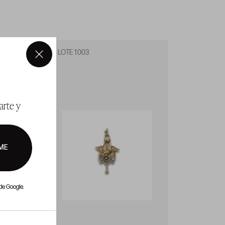
LOTE 1003
LOTE 1
×
arte y
ME
de Google.