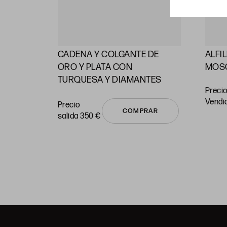
CADENA Y COLGANTE DE
ALFI
RAS
ORO Y PLATA CON
MOS
TURQUESA Y DIAMANTES
Precio
vendi
Precio
COMPRAR
salida 350 €