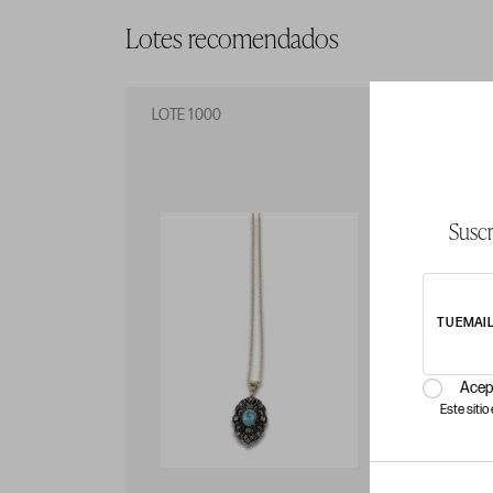
Lotes recomendados
LOTE 1000
LO
Suscr
TU EMAI
Acep
Este siti