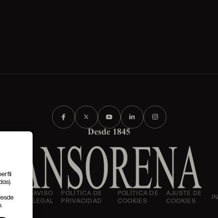
erfil
das).
IONES
AVISO
POLÍTICA DE
POLÍTICA DE
AJUSTE DE
I
 desde
LES
LEGAL
PRIVACIDAD
COOKIES
COOKIES
.