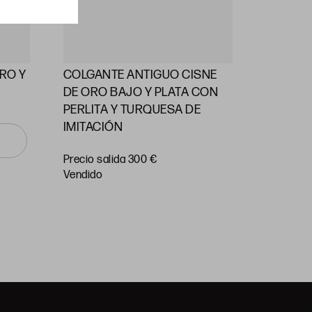
RO Y
COLGANTE ANTIGUO CISNE
ALFILE
DE ORO BAJO Y PLATA CON
PERLAS
PERLITA Y TURQUESA DE
IMITACIÓN
Precio
salida 55
Precio salida 300 €
vendido