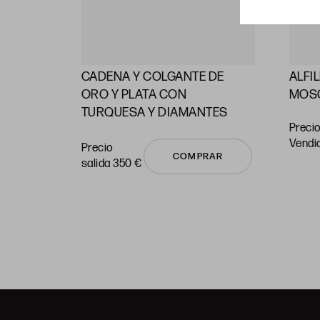
CADENA Y COLGANTE DE
ALFI
RAS
ORO Y PLATA CON
MOS
TURQUESA Y DIAMANTES
Precio
vendi
Precio
COMPRAR
salida 350 €