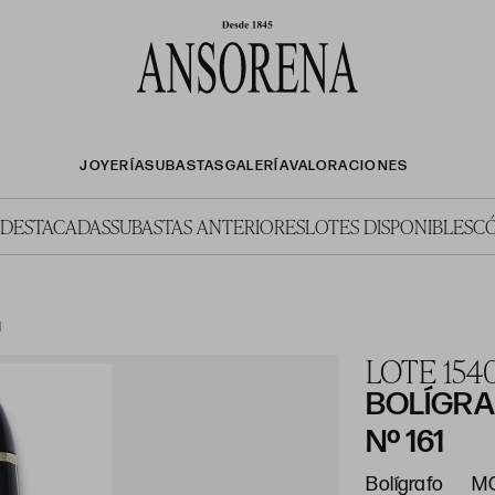
JOYERÍA
SUBASTAS
GALERÍA
VALORACIONES
 DESTACADAS
SUBASTAS ANTERIORES
LOTES DISPONIBLES
C
1
LOTE 154
BOLÍGR
Nº 161
Bolígrafo 