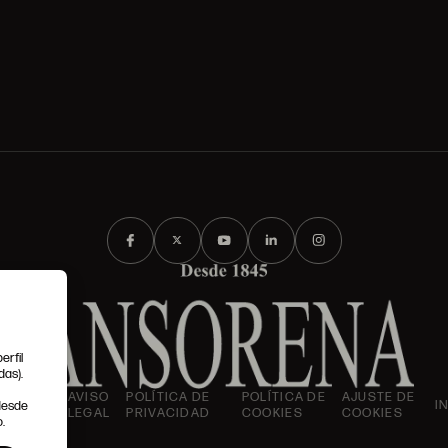
erfil
das).
IONES
AVISO
POLÍTICA DE
POLÍTICA DE
AJUSTE DE
I
 desde
LES
LEGAL
PRIVACIDAD
COOKIES
COOKIES
.