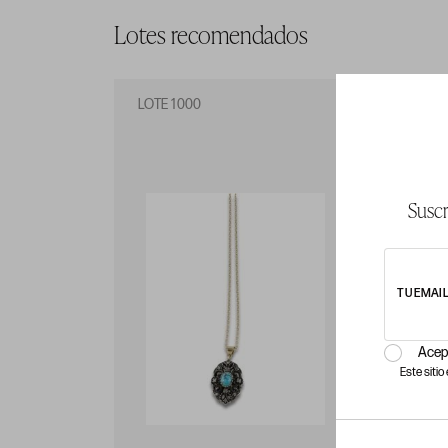
Lotes recomendados
LOTE 1000
LO
Suscr
TU EMAI
Acep
Este siti