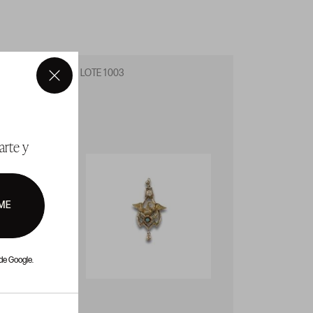
LOTE 1003
LOTE 1
×
arte y
ME
de Google.