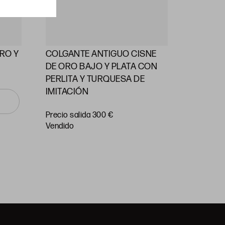
RO Y
COLGANTE ANTIGUO CISNE
ALFILE
DE ORO BAJO Y PLATA CON
PERLAS
PERLITA Y TURQUESA DE
IMITACIÓN
Precio
salida 55
Precio salida 300 €
vendido