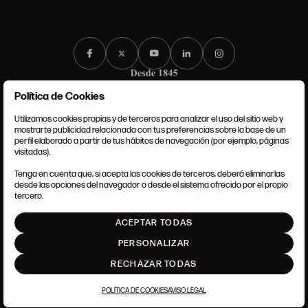
Política de Cookies
Utilizamos cookies propias y de terceros para analizar el uso del sitio web y
mostrarte publicidad relacionada con tus preferencias sobre la base de un
perfil elaborado a partir de tus hábitos de navegación (por ejemplo, páginas
CONDICIONES GENERALES
visitadas).
AVISO LEGAL
POLÍTICA DE PRIVACIDAD
Tenga en cuenta que, si acepta las cookies de terceros, deberá eliminarlas
POLÍTICA DE COOKIES
desde las opciones del navegador o desde el sistema ofrecido por el propio
AJUSTE DE COOKIES
tercero.
INTRANET
ACEPTAR TODAS
SUBIR
PERSONALIZAR
RECHAZAR TODAS
POLÍTICA DE COOKIES
AVISO LEGAL