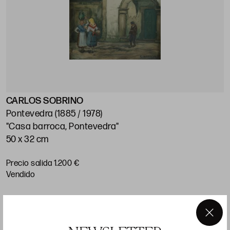
CARLOS SOBRINO
J
Pontevedra (1885 / 1978)
M
"Casa barroca, Pontevedra"
"
50 x 32 cm
5
Precio salida 1.200 €
P
vendido
×