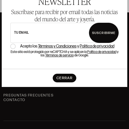
NEWSLETTER
Suscríbase para recibir por email todas las noticias
del mundo del arte y joyería.
TU EMAIL
SUSCRIBIRME
ANSORENA
Acepto los
Términos y Condiciones
y
Política de privacidad
Este sitio está protegido por reCAPTCHA y se aplican la
Política de privacidad
y
HISTORIA
ANSORENA
los
Términos de servicio
de Google.
EQUIPO
JOYERÍA
GALERÍA
CERRAR
SUBASTAS
VALORACIONES
PREGUNTAS FRECUENTES
CONTACTO