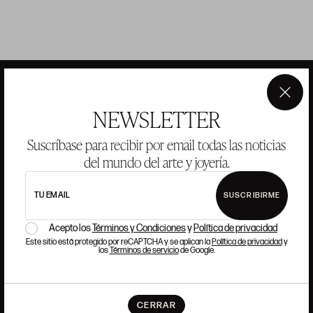
×
NEWSLETTER
ANSORENA
Suscríbase para recibir por email todas las noticias
del mundo del arte y joyería.
HISTORIA
ANSORENA
EQUIPO
TU EMAIL
SUSCRIBIRME
JOYERÍA
GALERÍA
Acepto los
Términos y Condiciones
y
Política de privacidad
SUBASTAS
VALORACIONES
Este sitio está protegido por reCAPTCHA y se aplican la
Política de privacidad
y
los
Términos de servicio
de Google.
PREGUNTAS FRECUENTES
CONTACTO
CERRAR