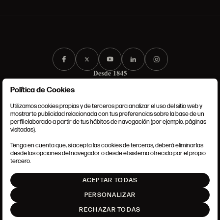
Política de Cookies
Utilizamos cookies propias y de terceros para analizar el uso del sitio web y
mostrarte publicidad relacionada con tus preferencias sobre la base de un
perfil elaborado a partir de tus hábitos de navegación (por ejemplo, páginas
CONDICIONES GENERALES
visitadas).
AVISO LEGAL
POLÍTICA DE PRIVACIDAD
Tenga en cuenta que, si acepta las cookies de terceros, deberá eliminarlas
POLÍTICA DE COOKIES
desde las opciones del navegador o desde el sistema ofrecido por el propio
AJUSTE DE COOKIES
tercero.
INTRANET
ACEPTAR TODAS
SUBIR
PERSONALIZAR
RECHAZAR TODAS