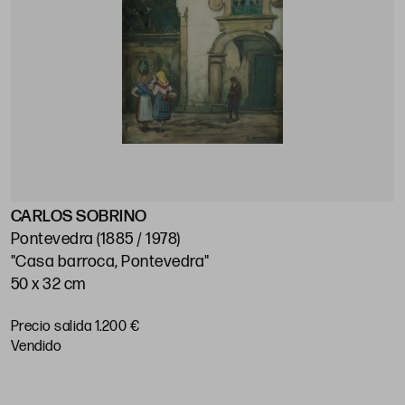
CARLOS SOBRINO
J
Pontevedra (1885 / 1978)
M
"Casa barroca, Pontevedra"
"
50 x 32 cm
5
Precio salida 1.200 €
P
vendido