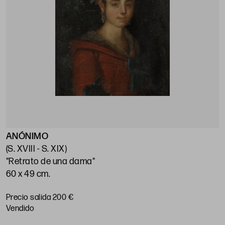
ANÓNIMO
E
(S. XVIII - S. XIX)
(
"Retrato de una dama"
"
60 x 49 cm.
7
Precio salida 200 €
P
vendido