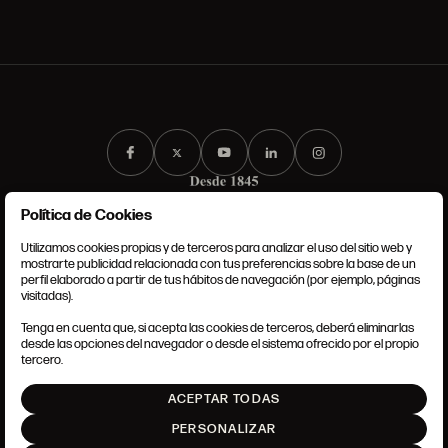
Política de Cookies
Utilizamos cookies propias y de terceros para analizar el uso del sitio web y
mostrarte publicidad relacionada con tus preferencias sobre la base de un
perfil elaborado a partir de tus hábitos de navegación (por ejemplo, páginas
CONDICIONES GENERALES
visitadas).
AVISO LEGAL
POLÍTICA DE PRIVACIDAD
Tenga en cuenta que, si acepta las cookies de terceros, deberá eliminarlas
POLÍTICA DE COOKIES
desde las opciones del navegador o desde el sistema ofrecido por el propio
AJUSTE DE COOKIES
tercero.
INTRANET
ACEPTAR TODAS
SUBIR
PERSONALIZAR