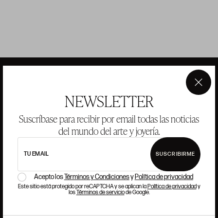
×
NEWSLETTER
ANSORENA
Suscríbase para recibir por email todas las noticias
HISTORIA
ANSORENA
del mundo del arte y joyería.
EQUIPO
TU EMAIL
SUSCRIBIRME
JOYERÍA
GALERÍA
SUBASTAS
VALORACIONES
Acepto los
Términos y Condiciones
y
Política de privacidad
Este sitio está protegido por reCAPTCHA y se aplican la
Política de privacidad
y
los
Términos de servicio
de Google.
PREGUNTAS FRECUENTES
CONTACTO