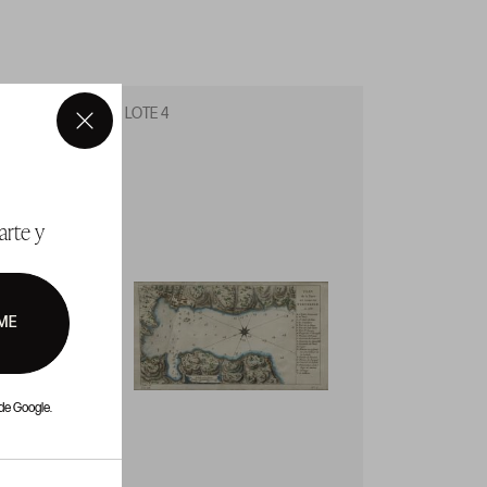
LOTE 4
LOTE 5
×
arte y
ME
de Google.