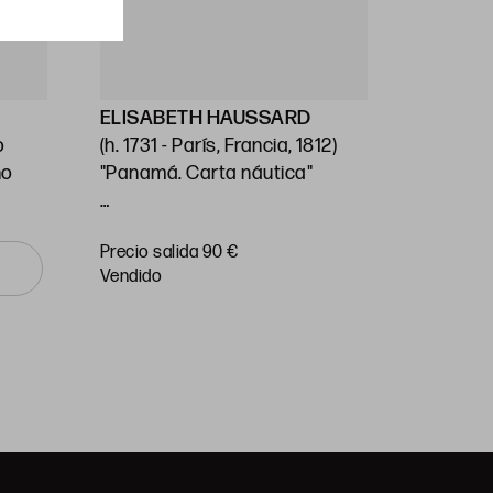
ELISABETH HAUSSARD
GEORG
o
(h. 1731 - París, Francia, 1812)
Stafford
no
"Panamá. Carta náutica"
(1697) / 
Unido (1
14 x 26 cm
"Carta n
Precio salida 90 €
Precio sa
o Mar Pa
vendido
vendido
Huella: 
89 cm