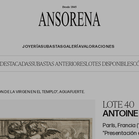
JOYERÍA
SUBASTAS
GALERÍA
VALORACIONES
 DESTACADAS
SUBASTAS ANTERIORES
LOTES DISPONIBLES
C
N DE LA VIRGEN EN EL TEMPLO", AGUAFUERTE.
LOTE 40
ANTOINE
París, Francia (
"Presentación d