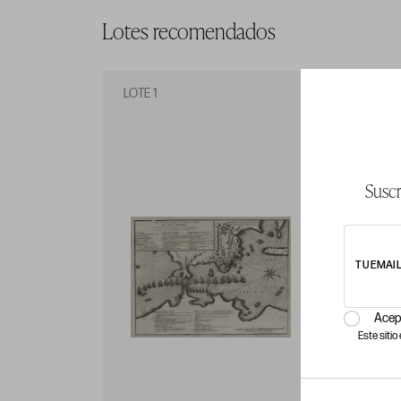
Lotes recomendados
LOTE 1
LO
Suscr
TU EMAI
Acep
Este siti