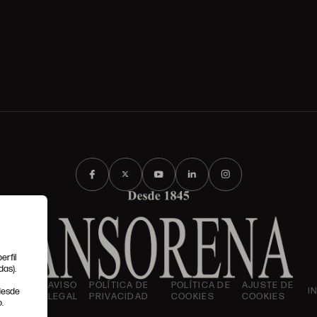
erfil
das).
IONES
AVISO
POLÍTICA DE
POLÍTICA DE
AJUSTE DE
I
 desde
LES
LEGAL
PRIVACIDAD
COOKIES
COOKIES
.