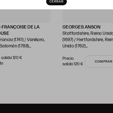
CERRAR
-FRANÇOISE DE LA
GEORGES ANSON
OUSE
Staffordshire, Reino Unid
ncia (1741) / Vanikoro,
(1697) / Hertfordshire, Rei
 Salomón (1788)
Unido (1762)
 Cartas del Océano
"Chile"
 salida 120 €
ico y sus islas"
Huella: 21,5 x 38 cm c/u
Precio
COMPRAR
do
salida 120 €
: 54 x 74 cm