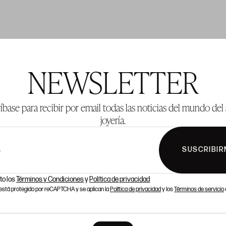
TE 2
LOTE 3
NEWSLETTER
íbase para recibir por email todas las noticias del mundo del 
joyería.
SUSCRIBIR
L
to los
Términos y Condiciones
y
Política de privacidad
o está protegido por reCAPTCHA y se aplican la
Política de privacidad
y los
Términos de servicio