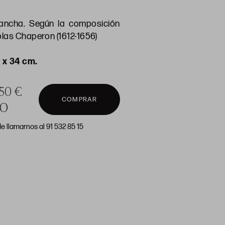
ancha. Según la composición
olas Chaperon (1612-1656)
 x 34 cm.
 50 €
COMPRAR
DO
e llamarnos al 91 532 85 15