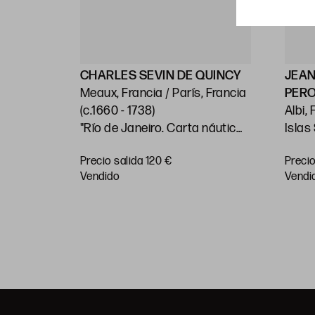
ELLIN
CHARLES SEVIN DE QUINCY
JEAN
Meaux, Francia / París, Francia
PER
)
(c.1660 - 1738)
Albi, Fra
"Río de Janeiro. Carta náutica"
Islas
 costas
"Dos
Precio salida 120 €
Precio
 en las
Huella: 21 x 28 cm; papel: 25,5 x
Pacíf
RAR
vendido
vendi
Sur"
38,5 cm
papel