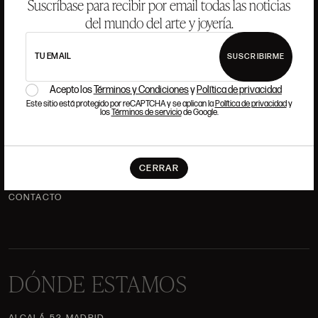
Suscríbase para recibir por email todas las noticias
del mundo del arte y joyería.
ANSORENA
TU EMAIL
SUSCRIBIRME
HISTORIA
ANSORENA
Acepto los
Términos y Condiciones
y
Política de privacidad
EQUIPO
Este sitio está protegido por reCAPTCHA y se aplican la
Política de privacidad
y
los
Términos de servicio
de Google.
JOYERÍA
GALERÍA
SUBASTAS
VALORACIONES
CERRAR
PREGUNTAS FRECUENTES
CONTACTO
DÓNDE ESTAMOS
ALCALÁ, 52. MADRID