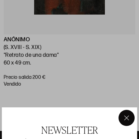
ANÓNIMO
E
(S. XVIII - S. XIX)
(
"Retrato de una dama"
"
60 x 49 cm.
7
Precio salida 200 €
P
vendido
×
NEWSLETTER