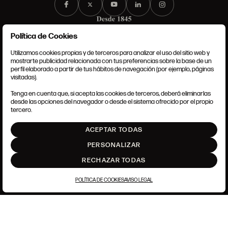
Política de Cookies
Utilizamos cookies propias y de terceros para analizar el uso del sitio web y
mostrarte publicidad relacionada con tus preferencias sobre la base de un
perfil elaborado a partir de tus hábitos de navegación (por ejemplo, páginas
CONDICIONES GENERALES
visitadas).
AVISO LEGAL
POLÍTICA DE PRIVACIDAD
Tenga en cuenta que, si acepta las cookies de terceros, deberá eliminarlas
POLÍTICA DE COOKIES
desde las opciones del navegador o desde el sistema ofrecido por el propio
AJUSTE DE COOKIES
tercero.
INTRANET
ACEPTAR TODAS
SUBIR
PERSONALIZAR
RECHAZAR TODAS
POLÍTICA DE COOKIES
AVISO LEGAL