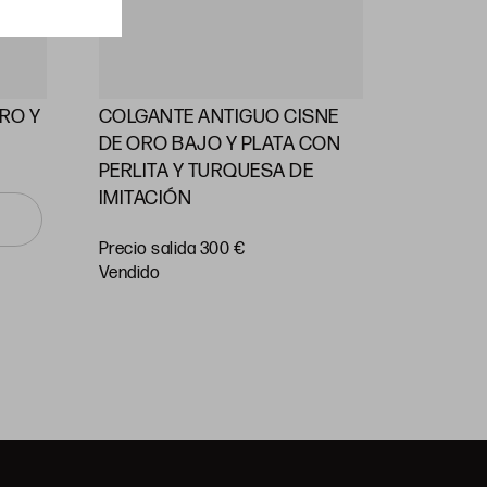
RO Y
COLGANTE ANTIGUO CISNE
ALFILE
DE ORO BAJO Y PLATA CON
PERLAS
PERLITA Y TURQUESA DE
IMITACIÓN
Precio
salida 55
Precio salida 300 €
vendido