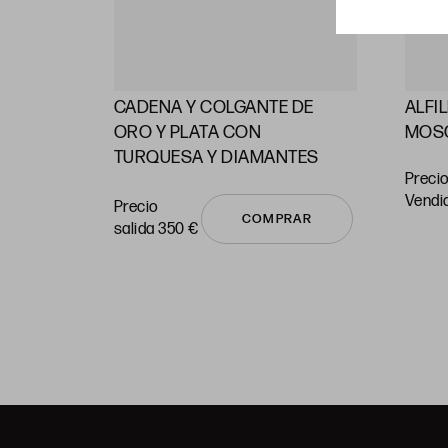
CADENA Y COLGANTE DE
ALFI
RAS
ORO Y PLATA CON
MOS
TURQUESA Y DIAMANTES
Precio
vendi
Precio
COMPRAR
salida 350 €