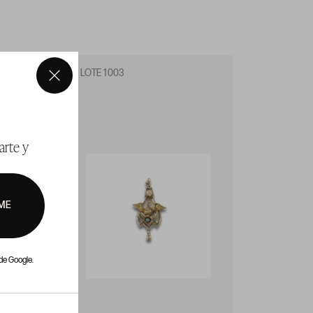
LOTE 1003
LOTE 1
×
arte y
ME
de Google.