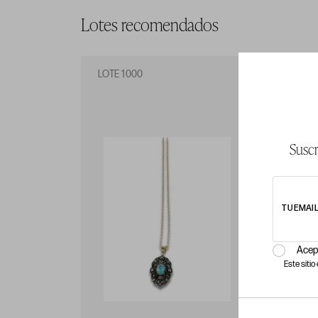
Lotes recomendados
LOTE 1000
LO
Suscr
TU EMAI
Acep
Este siti