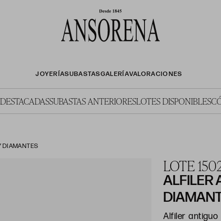
JOYERÍA
SUBASTAS
GALERÍA
VALORACIONES
 DESTACADAS
SUBASTAS ANTERIORES
LOTES DISPONIBLES
C
 Y DIAMANTES
LOTE 150
ALFILER 
DIAMAN
Alfiler antigu