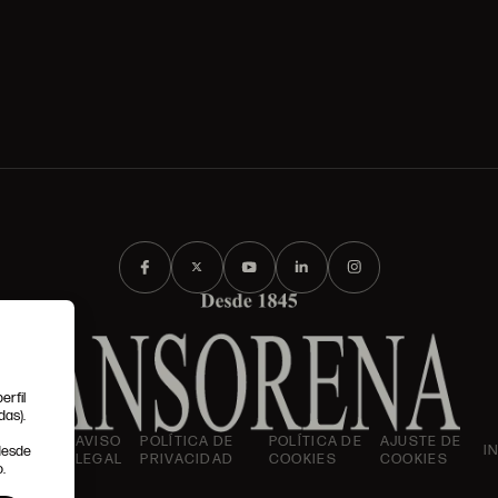
erfil
das).
IONES
AVISO
POLÍTICA DE
POLÍTICA DE
AJUSTE DE
I
 desde
LES
LEGAL
PRIVACIDAD
COOKIES
COOKIES
.