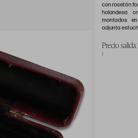
con rosetón fo
holandesa or
montados en 
adjunta estuche
Precio salid