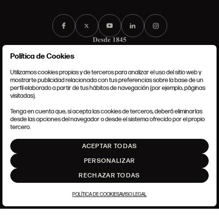
Política de Cookies
Utilizamos cookies propias y de terceros para analizar el uso del sitio web y
mostrarte publicidad relacionada con tus preferencias sobre la base de un
perfil elaborado a partir de tus hábitos de navegación (por ejemplo, páginas
CONDICIONES GENERALES
visitadas).
AVISO LEGAL
POLÍTICA DE PRIVACIDAD
Tenga en cuenta que, si acepta las cookies de terceros, deberá eliminarlas
POLÍTICA DE COOKIES
desde las opciones del navegador o desde el sistema ofrecido por el propio
AJUSTE DE COOKIES
tercero.
INTRANET
ACEPTAR TODAS
SUBIR
PERSONALIZAR
RECHAZAR TODAS
POLÍTICA DE COOKIES
AVISO LEGAL