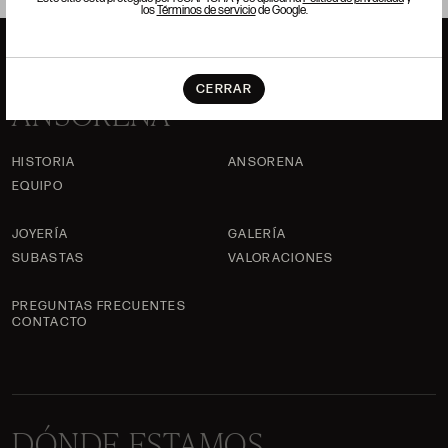
los
Términos de servicio
de Google.
CERRAR
ANSORENA
HISTORIA
ANSORENA
EQUIPO
JOYERÍA
GALERÍA
SUBASTAS
VALORACIONES
PREGUNTAS FRECUENTES
CONTACTO
DÓNDE ESTAMOS