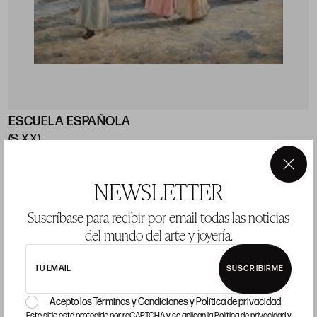
ESCUELA ESPAÑOLA
O
(S.XX)
"Jóvenes en la playa"
"
21 x 24,5 cm
2
×
NEWSLETTER
Precio salida 50 €
P
Suscríbase para recibir por email todas las noticias
vendido
del mundo del arte y joyería.
TU EMAIL
SUSCRIBIRME
Acepto los
Términos y Condiciones
y
Política de privacidad
Este sitio está protegido por reCAPTCHA y se aplican la
Política de privacidad
y