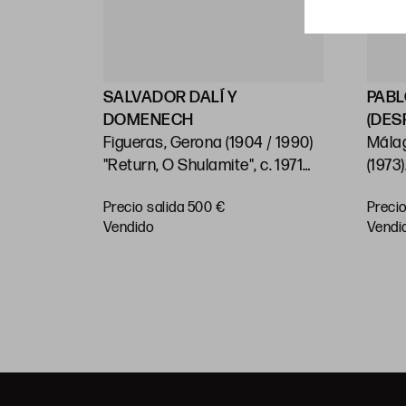
SALVADOR DALÍ Y
PABL
DOMENECH
(DES
Figueras, Gerona (1904 / 1990)
Málag
ión:
"Return, O Shulamite", c. 1971
(1973)
Huella: 39,5 x 25 cm
"Don 
Precio salida 500 €
Precio
Encua
vendido
vendi