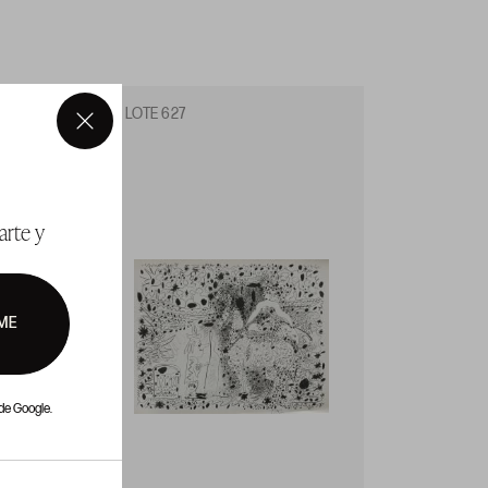
LOTE 627
LOTE 
×
arte y
ME
de Google.