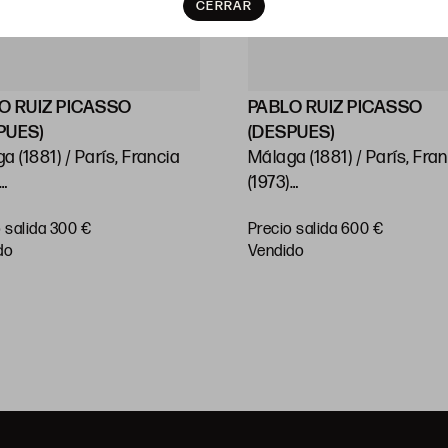
CERRAR
O RUIZ PICASSO
PABLO RUIZ PICASSO
PUES)
(DESPUES)
a (1881) / París, Francia
Málaga (1881) / París, Fra
(1973)
Quijote y Sancho"
“La danse des faunes”, 19
 salida 300 €
Precio salida 600 €
dre: 54 x 37 cm
48,5 x 64,5 cm
do
vendido