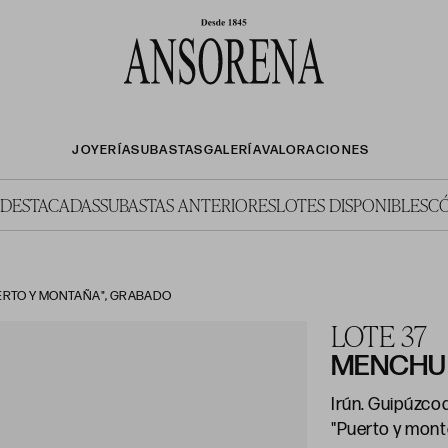
JOYERÍA
SUBASTAS
GALERÍA
VALORACIONES
 DESTACADAS
SUBASTAS ANTERIORES
LOTES DISPONIBLES
C
ERTO Y MONTAÑA", GRABADO
LOTE 37
MENCHU
Irún. Guipúzcoa
"Puerto y mon