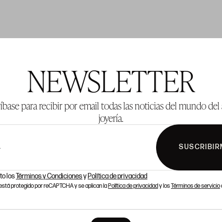
TE 625
LOTE 626
NEWSLETTER
íbase para recibir por email todas las noticias del mundo del 
joyería.
SUSCRIBIR
L
to los
Términos y Condiciones
y
Política de privacidad
o está protegido por reCAPTCHA y se aplican la
Política de privacidad
y los
Términos de servicio