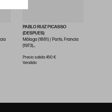
PABLO RUIZ PICASSO
PABLO 
(DESPUES)
(DESPU
ncia
Málaga (1881) / París, Francia
Málaga (
(1973)
(1973)
57
“L’Écuyere”, 1960
“La pass
Precio salida 450 €
Precio sa
Huella: 50 x 65 cm; papel: 52,5
41,5 x 5
vendido
vendido
x 66,5 cm