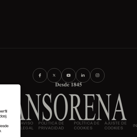
erfil
das).
IONES
AVISO
POLÍTICA DE
POLÍTICA DE
AJUSTE DE
I
 desde
LES
LEGAL
PRIVACIDAD
COOKIES
COOKIES
.