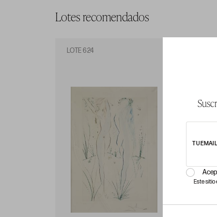
Lotes recomendados
LOTE 624
LO
Suscr
TU EMAI
Acep
Este siti