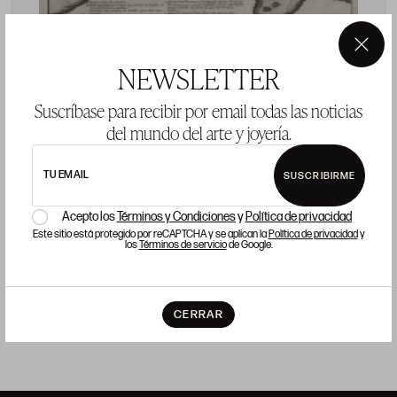
×
NEWSLETTER
Suscríbase para recibir por email todas las noticias
del mundo del arte y joyería.
CHARLES SEVIN DE QUINCY
J
Meaux, Francia / París, Francia (c.1660 - 1738)
"Río de Janeiro. Carta náutica"
"
TU EMAIL
SUSCRIBIRME
p
Acepto los
Términos y Condiciones
y
Política de privacidad
Huella: 21 x 28 cm; papel: 25,5 x 38,5 cm
Este sitio está protegido por reCAPTCHA y se aplican la
Política de privacidad
y
Precio salida 120 €
P
los
Términos de servicio
de Google.
vendido
CERRAR