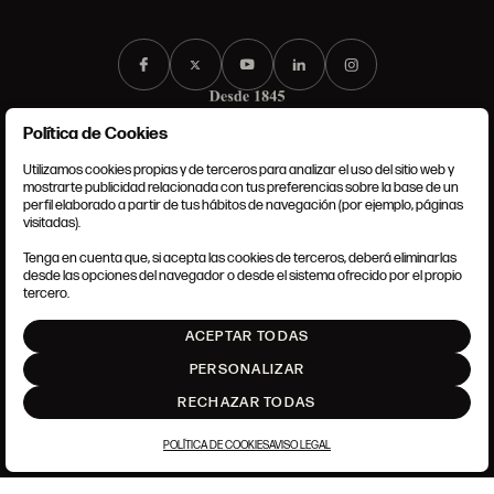
Política de Cookies
Utilizamos cookies propias y de terceros para analizar el uso del sitio web y
mostrarte publicidad relacionada con tus preferencias sobre la base de un
perfil elaborado a partir de tus hábitos de navegación (por ejemplo, páginas
CONDICIONES GENERALES
visitadas).
AVISO LEGAL
POLÍTICA DE PRIVACIDAD
Tenga en cuenta que, si acepta las cookies de terceros, deberá eliminarlas
POLÍTICA DE COOKIES
desde las opciones del navegador o desde el sistema ofrecido por el propio
AJUSTE DE COOKIES
tercero.
INTRANET
ACEPTAR TODAS
SUBIR
PERSONALIZAR
RECHAZAR TODAS
POLÍTICA DE COOKIES
AVISO LEGAL