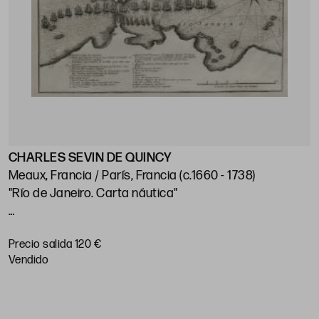
CHARLES SEVIN DE QUINCY
J
Meaux, Francia / París, Francia (c.1660 - 1738)
"Río de Janeiro. Carta náutica"
"
p
Huella: 21 x 28 cm; papel: 25,5 x 38,5 cm
Precio salida 120 €
P
vendido