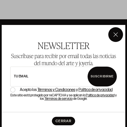
×
NEWSLETTER
ANSORENA
Suscríbase para recibir por email todas las noticias
HISTORIA
ANSORENA
del mundo del arte y joyería.
EQUIPO
TU EMAIL
SUSCRIBIRME
JOYERÍA
GALERÍA
SUBASTAS
VALORACIONES
Acepto los
Términos y Condiciones
y
Política de privacidad
Este sitio está protegido por reCAPTCHA y se aplican la
Política de privacidad
y
los
Términos de servicio
de Google.
PREGUNTAS FRECUENTES
CONTACTO
CERRAR