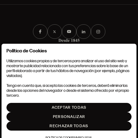
Política de Cookies
Utilizamos cookies propias y de terceros para analizar el uso del sitio web y
mostrarte publicidad relacionada con tus preferencias sobre la base de un
perfil elaborado a partir de tus hábitos de navegación (por ejemplo, páginas
CONDICIONES GENERALES
visitadas).
AVISO LEGAL
POLÍTICA DE PRIVACIDAD
Tenga en cuenta que, si acepta las cookies de terceros, deberá eliminarlas
POLÍTICA DE COOKIES
desde las opciones del navegador o desde el sistema ofrecido por el propio
AJUSTE DE COOKIES
tercero.
INTRANET
ACEPTAR TODAS
SUBIR
PERSONALIZAR
RECHAZAR TODAS