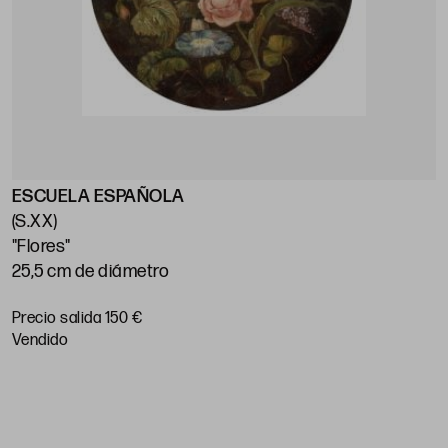
ESCUELA ESPAÑOLA
E
(S.XX)
(
"Flores"
"
25,5 cm de diámetro
1
Precio salida 150 €
P
vendido