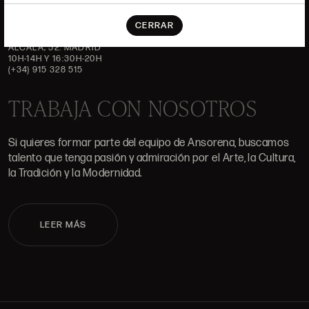
DÓNDE ESTAMOS
CERRAR
ALCALÁ, 52. MADRID
10H-14H Y 16:30H-20H
(+34) 915 328 515
TRABAJA CON NOSOTROS
Si quieres formar parte del equipo de Ansorena, buscamos
talento que tenga pasión y admiración por el Arte, la Cultura,
la Tradición y la Modernidad.
LEER MÁS