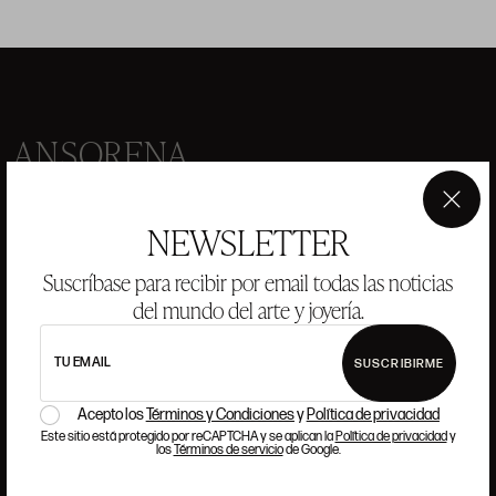
ANSORENA
HISTORIA
ANSORENA
×
NEWSLETTER
EQUIPO
Suscríbase para recibir por email todas las noticias
JOYERÍA
GALERÍA
del mundo del arte y joyería.
SUBASTAS
VALORACIONES
TU EMAIL
SUSCRIBIRME
PREGUNTAS FRECUENTES
CONTACTO
Acepto los
Términos y Condiciones
y
Política de privacidad
Este sitio está protegido por reCAPTCHA y se aplican la
Política de privacidad
y
los
Términos de servicio
de Google.