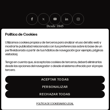
Política de Cookies
Utilizamos cookies propias y de terceros para analizar el uso del sitio web y
mostrarte publicidad relacionada con tus preferencias sobre la base de un
perfil elaborado a partir de tus hábitos de navegación (por ejemplo, páginas
CONDICIONES GENERALES
visitadas).
AVISO LEGAL
POLÍTICA DE PRIVACIDAD
Tenga en cuenta que, si acepta las cookies de terceros, deberá eliminarlas
POLÍTICA DE COOKIES
desde las opciones del navegador o desde el sistema ofrecido por el propio
AJUSTE DE COOKIES
tercero.
INTRANET
ACEPTAR TODAS
SUBIR
PERSONALIZAR
RECHAZAR TODAS
POLÍTICA DE COOKIES
AVISO LEGAL