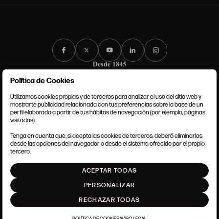
Política de Cookies
Utilizamos cookies propias y de terceros para analizar el uso del sitio web y
mostrarte publicidad relacionada con tus preferencias sobre la base de un
perfil elaborado a partir de tus hábitos de navegación (por ejemplo, páginas
CONDICIONES GENERALES
visitadas).
AVISO LEGAL
POLÍTICA DE PRIVACIDAD
Tenga en cuenta que, si acepta las cookies de terceros, deberá eliminarlas
POLÍTICA DE COOKIES
desde las opciones del navegador o desde el sistema ofrecido por el propio
AJUSTE DE COOKIES
tercero.
INTRANET
ACEPTAR TODAS
SUBIR
PERSONALIZAR
RECHAZAR TODAS