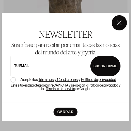
×
NEWSLETTER
Suscríbase para recibir por email todas las noticias
del mundo del arte y joyería.
JORGE OTEIZA
J
Orio (Guipúzcoa) (1908) / San Sebastián (2003)
O
TU EMAIL
SUSCRIBIRME
"Sabino Arana", 1979
"
Acepto los
Términos y Condiciones
y
Política de privacidad
26,5 x 16 x 13,5 m
2
Este sitio está protegido por reCAPTCHA y se aplican la
Política de privacidad
y
los
Términos de servicio
de Google.
Precio salida 800 €
P
vendido
CERRAR