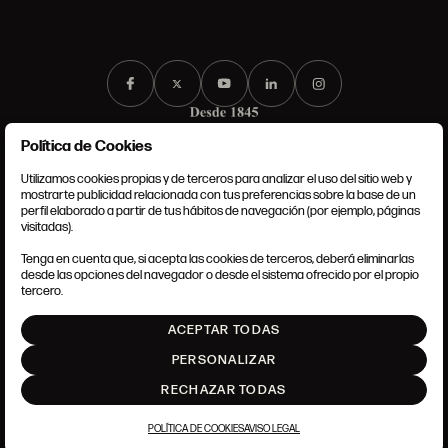
Política de Cookies
Utilizamos cookies propias y de terceros para analizar el uso del sitio web y
mostrarte publicidad relacionada con tus preferencias sobre la base de un
perfil elaborado a partir de tus hábitos de navegación (por ejemplo, páginas
CONDICIONES GENERALES
visitadas).
AVISO LEGAL
POLÍTICA DE PRIVACIDAD
Tenga en cuenta que, si acepta las cookies de terceros, deberá eliminarlas
POLÍTICA DE COOKIES
desde las opciones del navegador o desde el sistema ofrecido por el propio
AJUSTE DE COOKIES
tercero.
INTRANET
ACEPTAR TODAS
SUBIR
PERSONALIZAR
RECHAZAR TODAS
POLÍTICA DE COOKIES
AVISO LEGAL