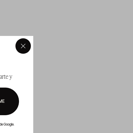
×
arte y
ME
de Google.