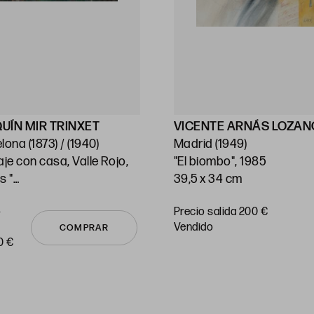
UÍN MIR TRINXET
VICENTE ARNÁS LOZA
Barcelona (1873) / (1940)
Madrid (1949)
aje con casa, Valle Rojo,
"El biombo", 1985
s "
39,5 x 34 cm
 130 cm
o
Precio salida 200 €
vendido
COMPRAR
0 €