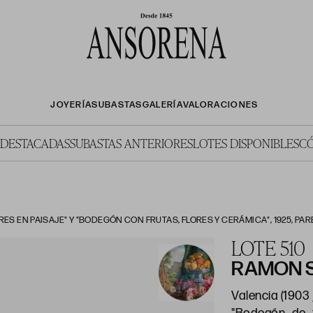
JOYERÍA
SUBASTAS
GALERÍA
VALORACIONES
 DESTACADAS
SUBASTAS ANTERIORES
LOTES DISPONIBLES
C
ES EN PAISAJE" Y "BODEGÓN CON FRUTAS, FLORES Y CERÁMICA", 1925, PA
LOTE 510
RAMON S
Valencia (1903 