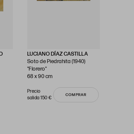
NO
LUCIANO DÍAZ CASTILLA
MIGUEL
Soto de Piedrahita (1940)
Mequinen
"Florero"
Barcelon
68 x 90 cm
"La copa
38 x 46
Precio sa
Precio
COMPRAR
vendido
salida 150 €