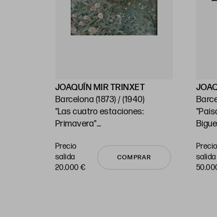
CO
JOAQUÍN MIR TRINXET
JOAQ
Barcelona (1873) / (1940)
Ventas",
"Las cuatro estaciones:
"Pais
Primavera"
Bigue
113 x 74 cm
100 x
Precio
Preci
RAR
salida
salida
COMPRAR
20.000 €
50.00