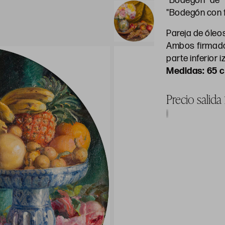
"Bodegón de f
"Bodegón con f
Pareja de óleos
Ambos firmados
parte inferior 
65 
Precio salida