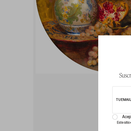
Suscr
TU EMAI
Acep
Este siti