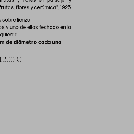
rutas y flores en paisaje" y
rutas, flores y cerámica", 1925
 sobre lienzo
 y uno de ellos fechado en la
izquierda
cm de diámetro cada uno
 1.200 €