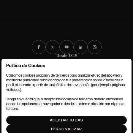
Política de Cookies
Utilizamos cookies propias y de terceros para analizar el uso del sitio web y
mostrarte publicidad relacionada con tus preferencias sobre la base de un
perfil elaborado a partir de tus hábitos de navegación (por ejemplo, páginas
CONDICIONES GENERALES
visitadas).
AVISO LEGAL
POLÍTICA DE PRIVACIDAD
Tenga en cuenta que, si acepta las cookies de terceros, deberá eliminarlas
POLÍTICA DE COOKIES
desde las opciones del navegador o desde el sistema ofrecido por el propio
AJUSTE DE COOKIES
tercero.
INTRANET
ACEPTAR TODAS
SUBIR
PERSONALIZAR