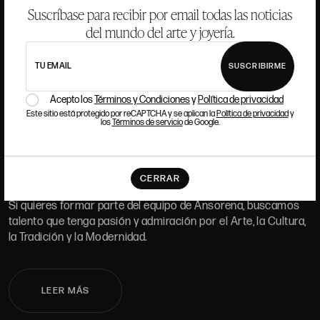
Suscríbase para recibir por email todas las noticias
del mundo del arte y joyería.
DÓNDE ESTAMOS
TU EMAIL
SUSCRIBIRME
Acepto los
Términos y Condiciones
y
Política de privacidad
ALCALÁ, 52. MADRID
Este sitio está protegido por reCAPTCHA y se aplican la
Política de privacidad
y
10H-14H Y 16:30H-20H
los
Términos de servicio
de Google.
(+34) 915 328 515
TRABAJA CON NOSOTROS
CERRAR
Si quieres formar parte del equipo de Ansorena, buscamos
talento que tenga pasión y admiración por el Arte, la Cultura,
la Tradición y la Modernidad.
LEER MÁS