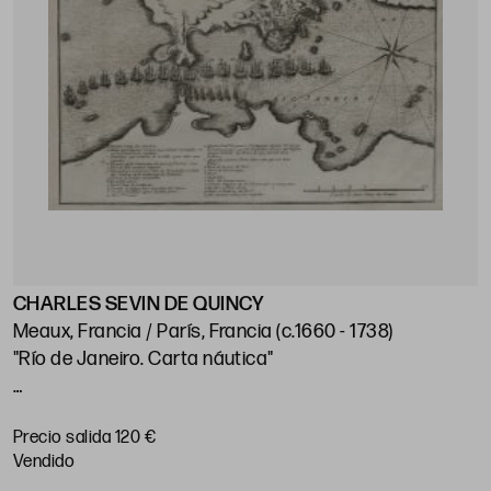
CHARLES SEVIN DE QUINCY
J
Meaux, Francia / París, Francia (c.1660 - 1738)
"Río de Janeiro. Carta náutica"
"
p
Huella: 21 x 28 cm; papel: 25,5 x 38,5 cm
Precio salida 120 €
P
vendido