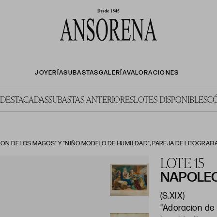
JOYERÍA
SUBASTAS
GALERÍA
VALORACIONES
 DESTACADAS
SUBASTAS ANTERIORES
LOTES DISPONIBLES
C
N DE LOS MAGOS" Y "NIÑO MODELO DE HUMILDAD", PAREJA DE LITOGRAF
LOTE 15
NAPOLE
(S.XIX)
"Adoracion de