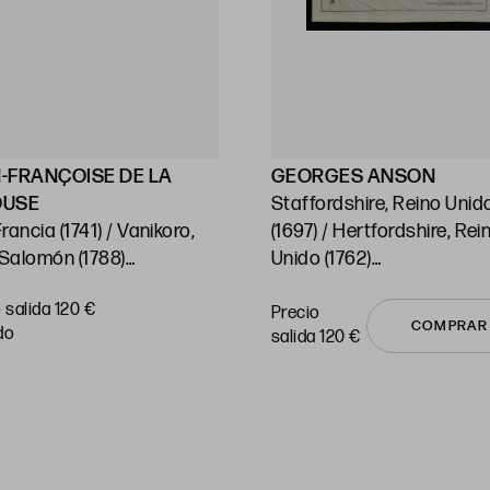
-FRANÇOISE DE LA
GEORGES ANSON
OUSE
Staffordshire, Reino Unid
ncia (1741) / Vanikoro,
(1697) / Hertfordshire, Rei
 Salomón (1788)
Unido (1762)
 Cartas del Océano
"Chile"
 salida 120 €
ico y sus islas"
Huella: 21,5 x 38 cm c/u
Precio
COMPRAR
do
salida 120 €
: 54 x 74 cm