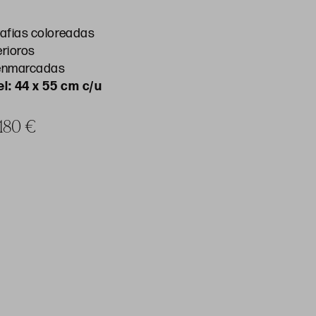
grafias coloreadas
rioros
 enmarcadas
l: 44 x 55 cm c/u
 180 €