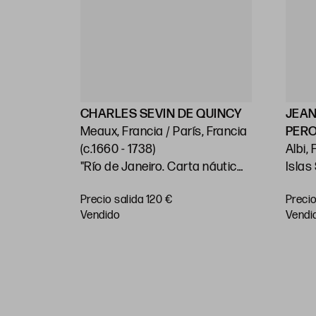
ELLIN
CHARLES SEVIN DE QUINCY
JEAN
Meaux, Francia / París, Francia
PER
)
(c.1660 - 1738)
Albi, Fra
"Río de Janeiro. Carta náutica"
Islas
 costas
"Dos
Precio salida 120 €
Precio
 en las
Huella: 21 x 28 cm; papel: 25,5 x
Pacíf
RAR
vendido
vendi
Sur"
38,5 cm
papel