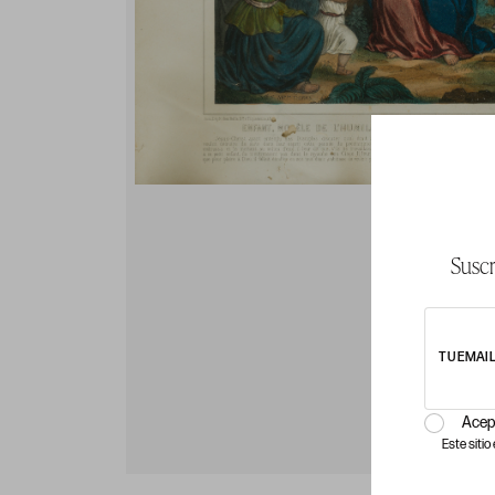
Suscr
TU EMAI
Acep
Este siti