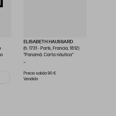
ELISABETH HAUSSARD
GEORG
o
(h. 1731 - París, Francia, 1812)
Stafford
no
"Panamá. Carta náutica"
(1697) / 
Unido (1
14 x 26 cm
"Carta n
Precio salida 90 €
Precio sa
o Mar Pa
vendido
vendido
Huella: 
89 cm