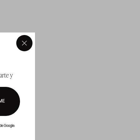
×
arte y
ME
de Google.