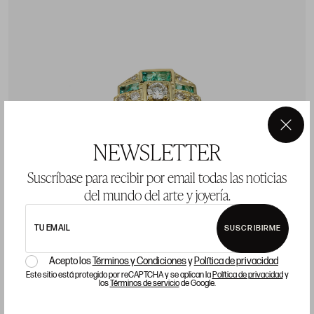
×
NEWSLETTER
Suscríbase para recibir por email todas las noticias
del mundo del arte y joyería.
TU EMAIL
SUSCRIBIRME
Acepto los
Términos y Condiciones
y
Política de privacidad
Casilda se Casa mini esmeralda
Este sitio está protegido por reCAPTCHA y se aplican la
Política de privacidad
y
5.200 €
los
Términos de servicio
de Google.