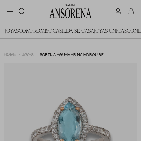
JOYAS
COMPROMISO
CASILDA SE CASA
JOYAS ÚNICAS
COND
HOME
JOYAS
SORTIJA AGUAMARINA MARQUISE