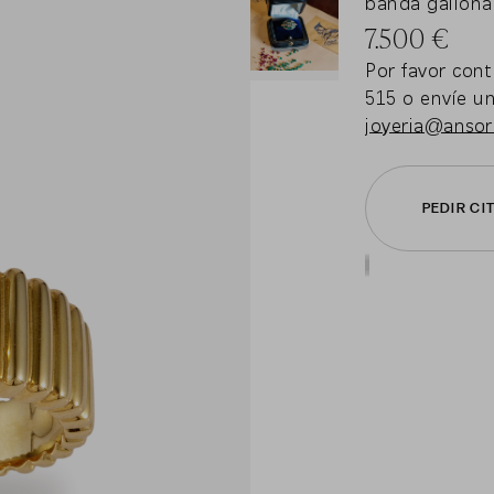
banda gallona
7.500
€
Por favor con
515 o envíe u
joyeria@anso
PEDIR CI