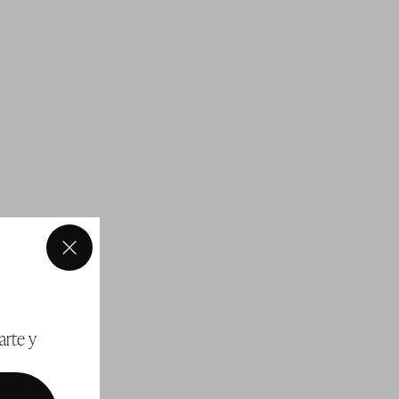
×
arte y