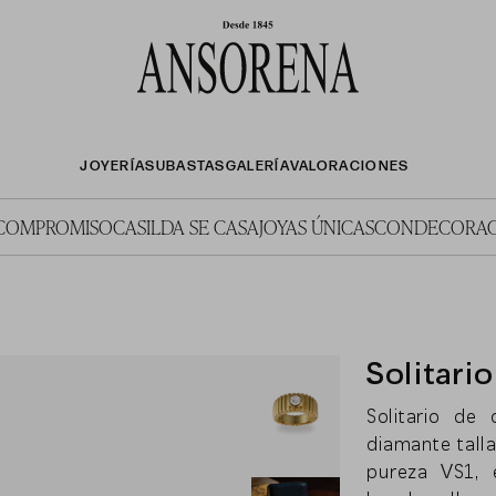
JOYERÍA
SUBASTAS
GALERÍA
VALORACIONES
COMPROMISO
CASILDA SE CASA
JOYAS ÚNICAS
CONDECORAC
Solitari
Solitario de
diamante talla 
pureza VS1, 