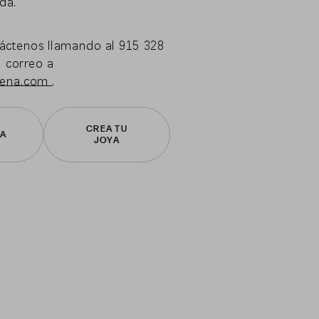
da.
táctenos llamando al 915 328
n correo a
rena.com
.
CREA TU
TA
JOYA