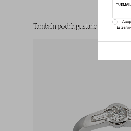
TU EMAI
Acep
También podría gustarle
Este siti