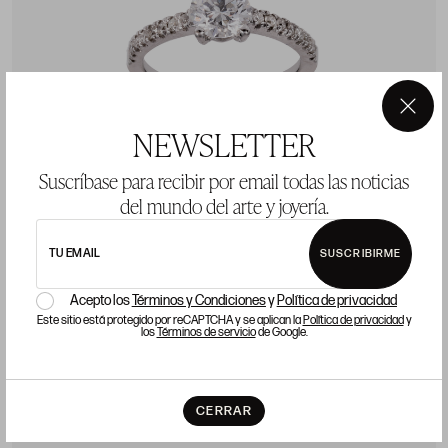
×
NEWSLETTER
Suscríbase para recibir por email todas las noticias
del mundo del arte y joyería.
TU EMAIL
SUSCRIBIRME
Acepto los
Términos y Condiciones
y
Política de privacidad
Este sitio está protegido por reCAPTCHA y se aplican la
Política de privacidad
y
los
Términos de servicio
de Google.
Solitario 0.90 ct. diamantes
CERRAR