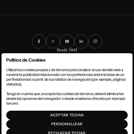
Política de Cookies
Utilizamos cookies propias y de terceros para analizar el uso del sitio web y
mostrarte publicidad relacionada con tus preferencias sobre la base de un
perfil elaborado a partir de tus hábitos de navegación (por ejemplo, páginas
CONDICIONES GENERALES
visitadas).
AVISO LEGAL
POLÍTICA DE PRIVACIDAD
Tenga en cuenta que, si acepta las cookies de terceros, deberá eliminarlas
POLÍTICA DE COOKIES
desde las opciones del navegador o desde el sistema ofrecido por el propio
AJUSTE DE COOKIES
tercero.
INTRANET
ACEPTAR TODAS
SUBIR
PERSONALIZAR
RECHAZAR TODAS