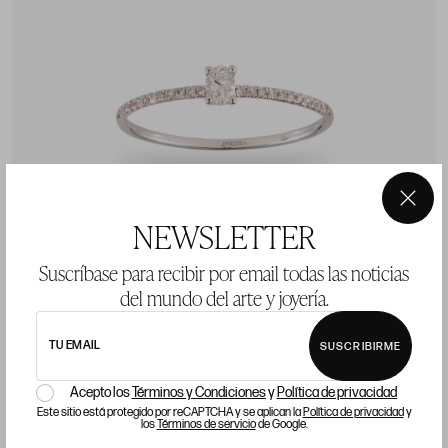
×
NEWSLETTER
Suscríbase para recibir por email todas las noticias
del mundo del arte y joyería.
TU EMAIL
SUSCRIBIRME
Solitario talla oval
Acepto los
Términos y Condiciones
y
Política de privacidad
1.000 €
Este sitio está protegido por reCAPTCHA y se aplican la
Política de privacidad
y
los
Términos de servicio
de Google.