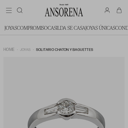
JOYAS
COMPROMISO
CASILDA SE CASA
JOYAS ÚNICAS
COND
HOME
JOYAS
SOLITARIO CHATON Y BAGUETTES