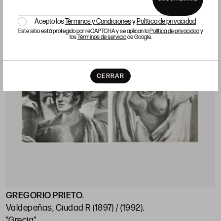
Acepto los
Términos y Condiciones
y
Política de privacidad
Este sitio está protegido por reCAPTCHA y se aplican la
Política de privacidad
y
los
Términos de servicio
de Google.
CERRAR
GREGORIO PRIETO
.
Valdepeñas, Ciudad R (1897) / (1992)
.
"Grecia"
.