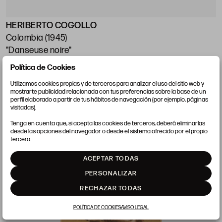
HERIBERTO COGOLLO
Colombia (1945)
"Danseuse noire"
Mancha: 50 x 37 cm
Política de Cookies
Utilizamos cookies propias y de terceros para analizar el uso del sitio web y
mostrarte publicidad relacionada con tus preferencias sobre la base de un
perfil elaborado a partir de tus hábitos de navegación (por ejemplo, páginas
visitadas).
LOTE 21
Tenga en cuenta que, si acepta las cookies de terceros, deberá eliminarlas
desde las opciones del navegador o desde el sistema ofrecido por el propio
tercero.
ACEPTAR TODAS
PERSONALIZAR
RECHAZAR TODAS
POLÍTICA DE COOKIES
AVISO LEGAL