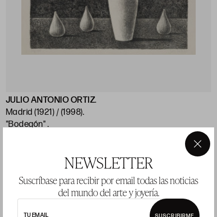
JULIO ANTONIO ORTIZ
.
Madrid (1921) / (1998)
.
"Bodegón"
.
36 x 50 cm
.
×
NEWSLETTER
Precio salida 80 €
vendido
Suscríbase para recibir por email todas las noticias
del mundo del arte y joyería.
LOTE 10
TU EMAIL
SUSCRIBIRME