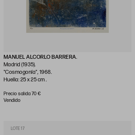
MANUEL ALCORLO BARRERA
.
Madrid (1935)
.
"Cosmogonía", 1968
.
Huella: 25 x 25 cm
.
Precio salida 70 €
vendido
LOTE 17