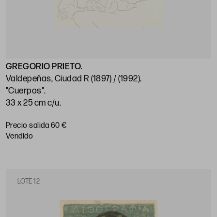
GREGORIO PRIETO
.
Valdepeñas, Ciudad R (1897) / (1992)
.
"Cuerpos"
.
33 x 25 cm c/u
.
Precio salida 60 €
vendido
LOTE 12