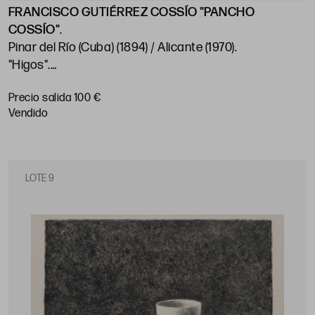
FRANCISCO GUTIÉRREZ COSSÍO "PANCHO
COSSÍO"
.
Pinar del Río (Cuba) (1894) / Alicante (1970)
.
"Higos"
.
35 x 50 cm
.
Precio salida 100 €
vendido
LOTE 9