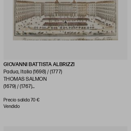
GIOVANNI BATTISTA ALBRIZZI
Padua, Italia (1698) / (1777)
THOMAS SALMON
(1679) / (1767)
"Madrid. Plaza Mayor"
Precio salida 70 €
Encuadre: 17,3 x 21 cm
vendido