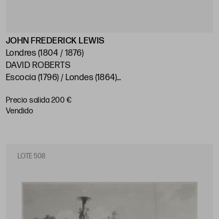
JOHN FREDERICK LEWIS
Londres (1804 / 1876)
DAVID ROBERTS
Escocia (1796) / Londes (1864)
"Madrid"
Precio salida 200 €
Encuadre: 19 x 15 cm c/u
vendido
LOTE 508