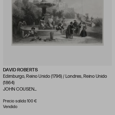
DAVID ROBERTS
Edimburgo, Reino Unido (1796) / Londres, Reino Unido
(1864)
JOHN COUSEN
(1804) / (1880)
Precio salida 100 €
"Fuente de Atocha y Real Observatorio de Madrid"
vendido
Encuadre: 19,8 x 28 cm