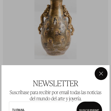
×
Jarrón Satsuma, Japón, med. S. XX
NEWSLETTER
Precio salida 80 €
Suscríbase para recibir por email todas las noticias
vendido
del mundo del arte y joyería.
TU EMAIL
SUSCRIBIRME