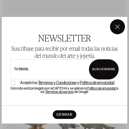
Sopera de plata
×
Precio salida 700 €
NEWSLETTER
vendido
Suscríbase para recibir por email todas las noticias
del mundo del arte y joyería.
LOTE 1656
TU EMAIL
SUSCRIBIRME
Acepto los
Términos y Condiciones
y
Política de privacidad
Este sitio está protegido por reCAPTCHA y se aplican la
Política de privacidad
y
los
Términos de servicio
de Google.
CERRAR