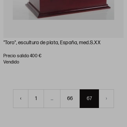
"Toro", escultura de plata, España, med.S.XX
Precio salida 400 €
vendido
‹
1
...
66
67
›