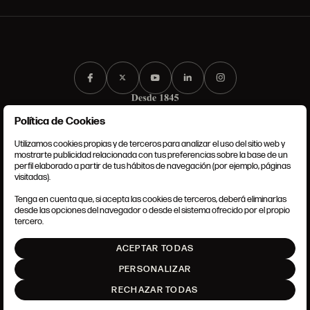
Política de Cookies
Utilizamos cookies propias y de terceros para analizar el uso del sitio web y
mostrarte publicidad relacionada con tus preferencias sobre la base de un
perfil elaborado a partir de tus hábitos de navegación (por ejemplo, páginas
CONDICIONES GENERALES
visitadas).
AVISO LEGAL
POLÍTICA DE PRIVACIDAD
Tenga en cuenta que, si acepta las cookies de terceros, deberá eliminarlas
POLÍTICA DE COOKIES
desde las opciones del navegador o desde el sistema ofrecido por el propio
AJUSTE DE COOKIES
tercero.
INTRANET
ACEPTAR TODAS
SUBIR
PERSONALIZAR
RECHAZAR TODAS