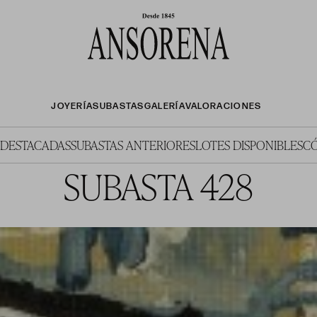
JOYERÍA
SUBASTAS
GALERÍA
VALORACIONES
 DESTACADAS
SUBASTAS ANTERIORES
LOTES DISPONIBLES
C
SUBASTA 428