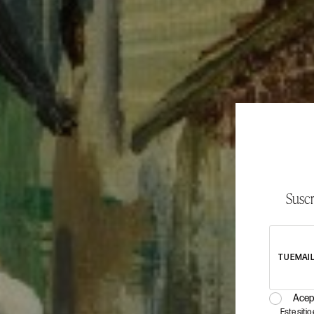
Suscr
TU EMAI
Acep
Este siti