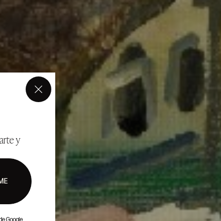
×
arte y
ME
de Google.