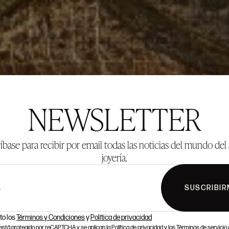
NEWSLETTER
íbase para recibir por email todas las noticias del mundo del 
joyería.
SUSCRIBIR
L
to los
Términos y Condiciones
y
Política de privacidad
o está protegido por reCAPTCHA y se aplican la
Política de privacidad
y los
Términos de servicio