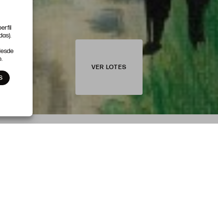
erfil
das).
 desde
.
VER LOTES
S
SESIÓN 2
10 DE MAYO
PINTURA Y ARTES
DECORATIVAS
DEL LOTE 500 AL 964
INICIO 17:00H