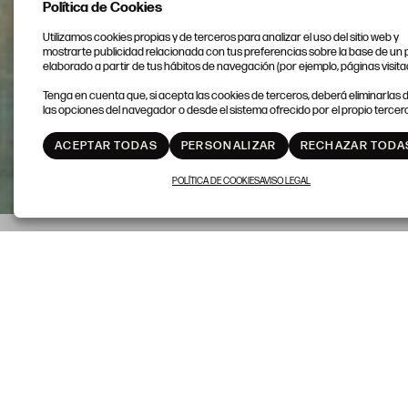
Política de Cookies
Utilizamos cookies propias y de terceros para analizar el uso del sitio web y
mostrarte publicidad relacionada con tus preferencias sobre la base de un p
elaborado a partir de tus hábitos de navegación (por ejemplo, páginas visita
Tenga en cuenta que, si acepta las cookies de terceros, deberá eliminarlas
las opciones del navegador o desde el sistema ofrecido por el propio tercero
ACEPTAR TODAS
PERSONALIZAR
RECHAZAR TODA
POLÍTICA DE COOKIES
AVISO LEGAL
SESIÓN 1
9 DE MAYO
PINTURA Y ARTES
DECORATIVAS
DEL LOTE 1 AL 463
INICIO 17:00H