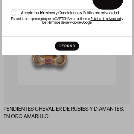
Acepto los
Términos y Condiciones
y
Política de privacidad
Este sitio está protegido por reCAPTCHA y se aplican la
Política de privacidad
y
los
Términos de servicio
de Google.
CERRAR
PENDIENTES CHEVALIER DE RUBIES Y DIAMANTES,
EN ORO AMARILLO