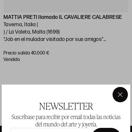
MATTIA PRETI llamado IL CAVALIERE CALABRESE
Taverna, Italia (
) / La Valeta, Malta (1699)
“Job en el muladar visitado por sus amigos”
120 x 169 cm
Precio salida 40.000 €
vendido
×
NEWSLETTER
Suscríbase para recibir por email todas las noticias
del mundo del arte y joyería.