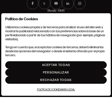
Política de Cookies
Utilizamos cookies propias y de terceros para analizar el uso del sitio web y
mostrarte publicidad relacionada con tus preferencias sobre la base de un
perfil elaborado a partir de tus hábitos de navegación (por ejemplo, páginas
CONDICIONES GENERALES
visitadas).
AVISO LEGAL
POLÍTICA DE PRIVACIDAD
Tenga en cuenta que, si acepta las cookies de terceros, deberá eliminarlas
POLÍTICA DE COOKIES
desde las opciones del navegador o desde el sistema ofrecido por el propio
AJUSTE DE COOKIES
tercero.
INTRANET
ACEPTAR TODAS
SUBIR
PERSONALIZAR
RECHAZAR TODAS
POLÍTICA DE COOKIES
AVISO LEGAL