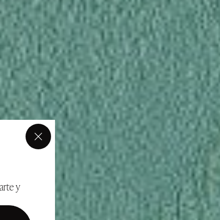
×
arte y