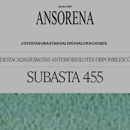
JOYERÍA
SUBASTAS
GALERÍA
VALORACIONES
 DESTACADAS
SUBASTAS ANTERIORES
LOTES DISPONIBLES
C
SUBASTA 455