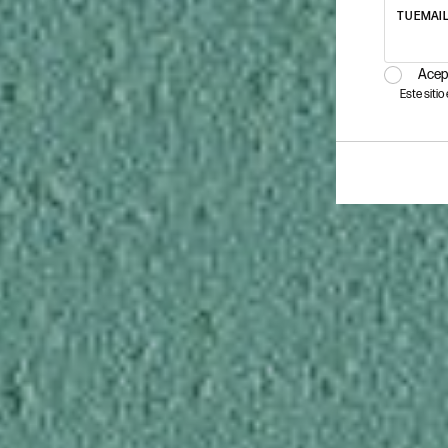
TU EMAI
Acep
Este siti