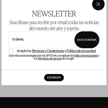
ANTONIO MARIA DE LECUONA ECHANIZ
×
NEWSLETTER
Tolosa (Guipuzcoa) (1831) / Ondarroa (1907)
"Retrato de la familia Lecuona-Echeverría", c. 1874-76
Suscríbase para recibir por email todas las noticias
68 x 84 cm
del mundo del arte y joyería.
Precio salida 12.000 €
TU EMAIL
SUSCRIBIRME
vendido
Acepto los
Términos y Condiciones
y
Política de privacidad
Este sitio está protegido por reCAPTCHA y se aplican la
Política de privacidad
y
los
Términos de servicio
de Google.
CERRAR