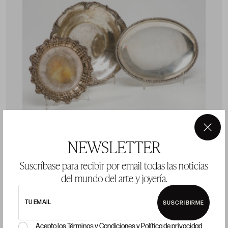
×
NEWSLETTER
Plato de plata española punzonada, ley 916, S.XX.
.
Suscríbase para recibir por email todas las noticias
del mundo del arte y joyería.
Precio salida 40 €
vendido
TU EMAIL
SUSCRIBIRME
Acepto los
Términos y Condiciones
y
Política de privacidad