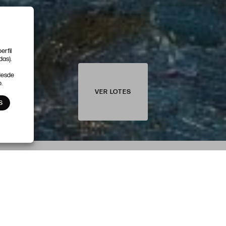
erfil
das).
 desde
.
VER LOTES
S
SESIÓN 2
25 DE SEPTIEMBRE
ARTE CONTEMPORÁNEO
Y ARTES DECORATIVAS