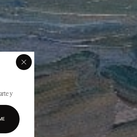
×
arte y
ME