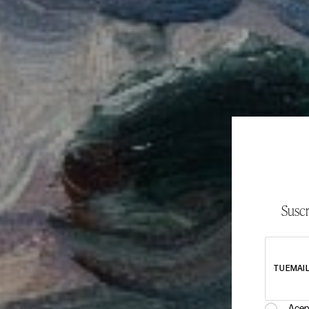
Suscr
TU EMAI
Acep