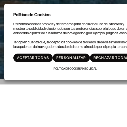
Política de Cookies
Utilizamos cookies propias y de terceros para analizar el uso del sitio web y
mostrarte publicidad relacionada con tus preferencias sobre la base de un p
elaborado a partir de tus hábitos de navegación (por ejemplo, páginas visita
Tenga en cuenta que, si acepta las cookies de terceros, deberá eliminarlas
las opciones del navegador o desde el sistema ofrecido por el propio tercero
ACEPTAR TODAS
PERSONALIZAR
RECHAZAR TODA
POLÍTICA DE COOKIES
AVISO LEGAL
SESIÓN 1
24 DE SEPTIEMBRE
PINTURA ANTIGUA Y
ARTES DECORATIVAS