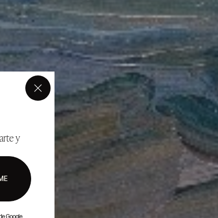
×
arte y
ME
de Google.