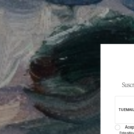
Suscr
TU EMAI
Acep
Este siti