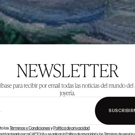
NEWSLETTER
íbase para recibir por email todas las noticias del mundo del 
joyería.
SUSCRIBIR
L
to los
Términos y Condiciones
y
Política de privacidad
o está protegido por reCAPTCHA y se aplican la
Política de privacidad
y los
Términos de servicio