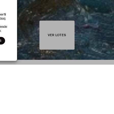
erfil
das).
 desde
.
VER LOTES
S
SESIÓN 2
25 DE SEPTIEMBRE
ARTE CONTEMPORÁNEO
Y ARTES DECORATIVAS
DEL LOTE 500 AL 994
INICIO 17:00H