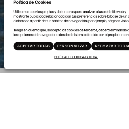
Política de Cookies
Utilizamos cookies propias y de terceros para analizar el uso del sitio web y
mostrarte publicidad relacionada con tus preferencias sobre la base de un p
elaborado a partir de tus hábitos de navegación (por ejemplo, páginas visita
Tenga en cuenta que, si acepta las cookies de terceros, deberá eliminarlas
las opciones del navegador o desde el sistema ofrecido por el propio tercero
ACEPTAR TODAS
PERSONALIZAR
RECHAZAR TODA
POLÍTICA DE COOKIES
AVISO LEGAL
SESIÓN 1
24 DE SEPTIEMBRE
PINTURA ANTIGUA Y
ARTES DECORATIVAS
DEL LOTE 1 AL 459
INICIO 17:00H