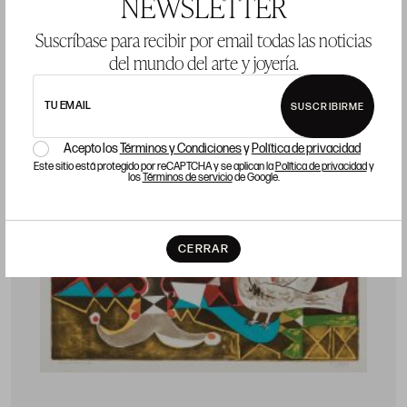
NEWSLETTER
vendido
Suscríbase para recibir por email todas las noticias
del mundo del arte y joyería.
LOTE 107
TU EMAIL
SUSCRIBIRME
Acepto los
Términos y Condiciones
y
Política de privacidad
Este sitio está protegido por reCAPTCHA y se aplican la
Política de privacidad
y
los
Términos de servicio
de Google.
CERRAR