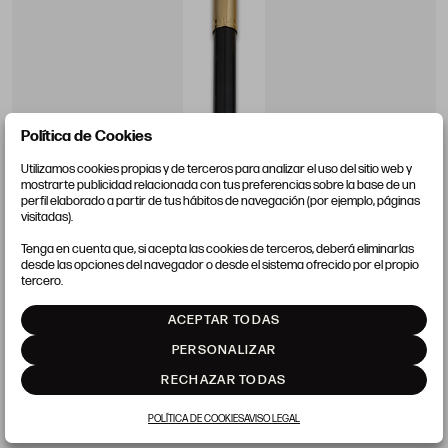
Política de Cookies
Utilizamos cookies propias y de terceros para analizar el uso del sitio web y
mostrarte publicidad relacionada con tus preferencias sobre la base de un
perfil elaborado a partir de tus hábitos de navegación (por ejemplo, páginas
visitadas).
Tenga en cuenta que, si acepta las cookies de terceros, deberá eliminarlas
desde las opciones del navegador o desde el sistema ofrecido por el propio
ESTILOGRÁFICA SHEAFFER
tercero.
Precio salida 60 €
ACEPTAR TODAS
vendido
PERSONALIZAR
RECHAZAR TODAS
POLÍTICA DE COOKIES
AVISO LEGAL
LOTE 1660