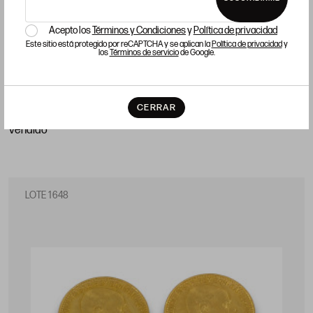
Acepto los
Términos y Condiciones
y
Política de privacidad
Este sitio está protegido por reCAPTCHA y se aplican la
Política de privacidad
y
los
Términos de servicio
de Google.
DOS MONEDAS DE VEINTE CORONAS AUSTRIACAS
CERRAR
Precio salida 440 €
vendido
LOTE 1648