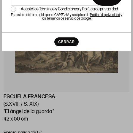
Acepto los
Términos y Condiciones
y
Política de privacidad
Este sitio está protegido por reCAPTCHA y se aplican la
Política de privacidad
y
los
Términos de servicio
de Google.
CERRAR
ESCUELA FRANCESA
(S.XVIII / S. XIX)
"El ángel de la guarda"
42 x 50 cm
Precio salida 150 €