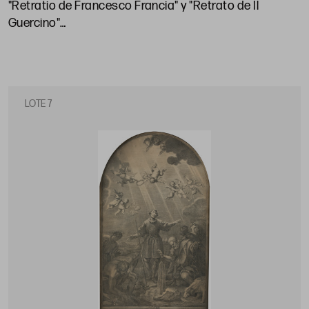
"Retratio de Francesco Francia" y "Retrato de Il
Guercino"
Papel: 26 x 19 cm c/u; huella: 17 x 13 cm y 17 x 11,5 cm
LOTE 7