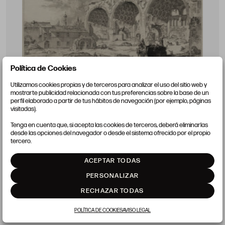
Política de Cookies
Utilizamos cookies propias y de terceros para analizar el uso del sitio web y
mostrarte publicidad relacionada con tus preferencias sobre la base de un
perfil elaborado a partir de tus hábitos de navegación (por ejemplo, páginas
visitadas).
Tenga en cuenta que, si acepta las cookies de terceros, deberá eliminarlas
GIOVANNI-BATTISTA PIRANESI
desde las opciones del navegador o desde el sistema ofrecido por el propio
Mozano di Mestre, Italia (1720) / Roma, Italia (1778)
tercero.
"Vista del Tablinum o salón principal de la Casa
ACEPTAR TODAS
Aurea"
PERSONALIZAR
Huella: 41,6 x 55 cm
Precio salida 500 €
RECHAZAR TODAS
vendido
POLÍTICA DE COOKIES
AVISO LEGAL