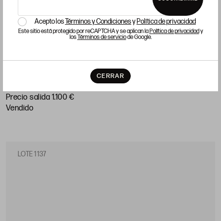
Acepto los
Términos y Condiciones
y
Política de privacidad
Este sitio está protegido por reCAPTCHA y se aplican la
Política de privacidad
y
los
Términos de servicio
de Google.
SORTIJA ALIANZA SIN FIN DE DIAMANTES, EN ORO
BLANCO
CERRAR
Precio salida 1.100 €
vendido
LOTE 1137