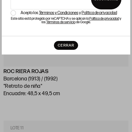
Acepto los
Términos y Condiciones
y
Política de privacidad
Este sitio está protegido por reCAPTCHA y se aplican la
Política de privacidad
y
los
Términos de servicio
de Google.
CERRAR
ROC RIERA ROJAS
Barcelona (1913) / (1992)
"Retrato de niña"
Encuadre: 48,5 x 49,5 cm
LOTE 11