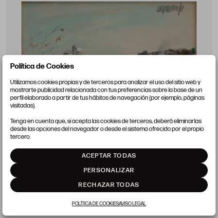
Política de Cookies
Utilizamos cookies propias y de terceros para analizar el uso del sitio web y
mostrarte publicidad relacionada con tus preferencias sobre la base de un
perfil elaborado a partir de tus hábitos de navegación (por ejemplo, páginas
visitadas).
Tenga en cuenta que, si acepta las cookies de terceros, deberá eliminarlas
desde las opciones del navegador o desde el sistema ofrecido por el propio
tercero.
ACEPTAR TODAS
PERSONALIZAR
RAFAEL DURANCAMPS
RECHAZAR TODAS
Sabadell (1891) / Barcelona (1979)
"Comida familar junto a un pueblo costero"
POLÍTICA DE COOKIES
AVISO LEGAL
24,5 x 32 cm