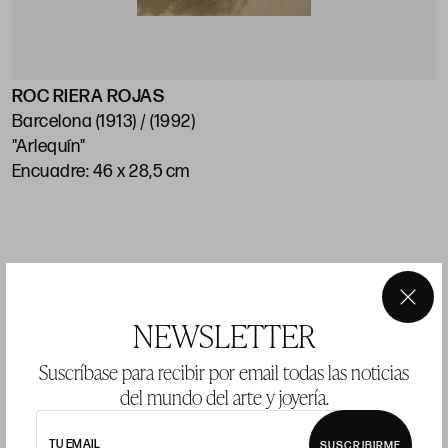
ROC RIERA ROJAS
Barcelona (1913) / (1992)
"Arlequín"
Encuadre: 46 x 28,5 cm
LOTE 10
×
NEWSLETTER
Suscríbase para recibir por email todas las noticias
del mundo del arte y joyería.
TU EMAIL
SUSCRIBIRME