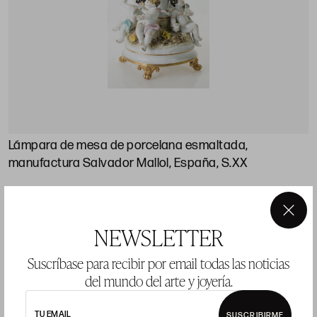
Lámpara de mesa de porcelana esmaltada,
manufactura Salvador Mallol, España, S.XX
Precio salida 120 €
vendido
×
NEWSLETTER
Suscríbase para recibir por email todas las noticias
del mundo del arte y joyería.
LOTE 470
TU EMAIL
SUSCRIBIRME