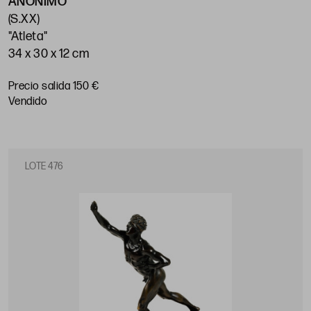
ANÓNIMO
(S.XX)
"Atleta"
34 x 30 x 12 cm
Precio salida 150 €
vendido
LOTE 476