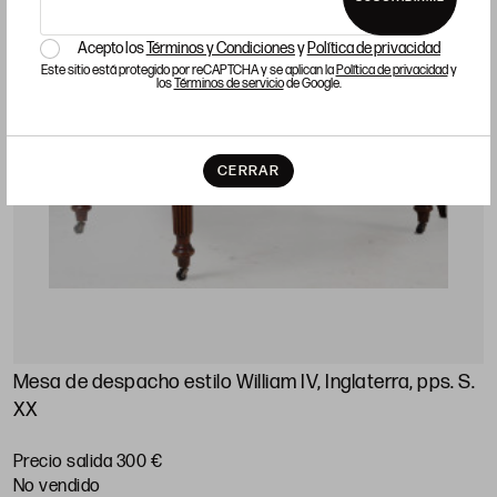
Acepto los
Términos y Condiciones
y
Política de privacidad
Este sitio está protegido por reCAPTCHA y se aplican la
Política de privacidad
y
los
Términos de servicio
de Google.
CERRAR
Mesa de despacho estilo William IV, Inglaterra, pps. S.
XX
Precio salida 300 €
no vendido