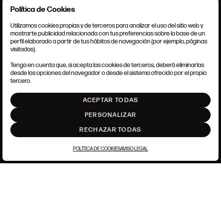
Política de Cookies
Utilizamos cookies propias y de terceros para analizar el uso del sitio web y
mostrarte publicidad relacionada con tus preferencias sobre la base de un
perfil elaborado a partir de tus hábitos de navegación (por ejemplo, páginas
CONDICIONES GENERALES
visitadas).
AVISO LEGAL
POLÍTICA DE PRIVACIDAD
Tenga en cuenta que, si acepta las cookies de terceros, deberá eliminarlas
POLÍTICA DE COOKIES
desde las opciones del navegador o desde el sistema ofrecido por el propio
AJUSTE DE COOKIES
tercero.
INTRANET
ACEPTAR TODAS
SUBIR
PERSONALIZAR
RECHAZAR TODAS
POLÍTICA DE COOKIES
AVISO LEGAL