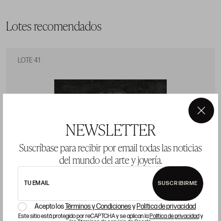
Lotes recomendados
LOTE 41
×
NEWSLETTER
Suscríbase para recibir por email todas las noticias
del mundo del arte y joyería.
TU EMAIL
SUSCRIBIRME
Acepto los
Términos y Condiciones
y
Política de privacidad
Este sitio está protegido por reCAPTCHA y se aplican la
Política de privacidad
y