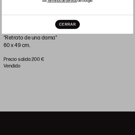
los
Términos de servicio
de Google.
ANÓNIMO
E
CERRAR
(S. XVIII - S. XIX)
(
"Retrato de una dama"
"
60 x 49 cm.
7
Precio salida 200 €
P
vendido