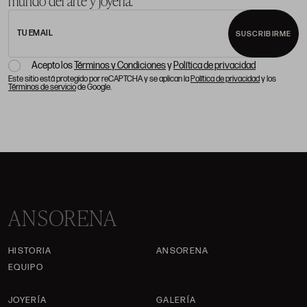
mundo del arte y joyería.
TU EMAIL
SUSCRIBIRME
Acepto los
Términos y Condiciones
y
Política de privacidad
Este sitio está protegido por reCAPTCHA y se aplican la
Política de privacidad
y los
Términos de servicio
de Google.
ANSORENA
HISTORIA
ANSORENA
EQUIPO
JOYERÍA
GALERÍA